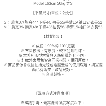
Model 163cm 50kg 穿S
【平量尺寸(單位：公分)】
S： 肩寬37/ 胸寬44/ 下襬44/ 袖長55/手臂15/ 袖口9/ 衣長52
M： 肩寬39/ 胸寬48/ 下襬48/ 袖長56/ 手臂15/袖口9/ 衣長53
【材質說明】
※ 成份：90%棉 10%尼龍
※ 布料較挺，有厚度，較不易起毛球。
※ 本系列版型材質與天絲針織外套不同。
※ 針織外套兩色皆為同樣材質，相同厚度。
※ 商品影像會根據拍攝光線或電腦螢幕的使用環境，與實際
顏色有落差，敬請見諒。
※ 台灣製造。
【洗滌方式注意事項】
※建議手洗，最高洗滌溫度30度以下。