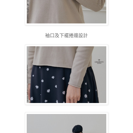
袖口及下襬捲邊設計