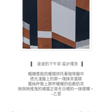
▐ 波波的下午茶 設計理念 ▐
楓糖漿般的暖陽烘托著咖啡廳中
透光淺盤上的那一塊抹茶蛋糕
蕾絲杯墊上那杯暖暖的伯爵奶茶
她與她搖曳的裙擺正是冬日裡的一抹燦爛。
--乙萱