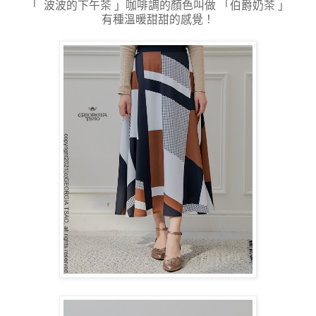
「 波波的下午茶 」咖啡調的顏色叫做 「伯爵奶茶 」
有種溫暖甜甜的感覺！