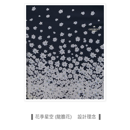
▐ 花季星空 (龍膽花) 設計理念 ▐