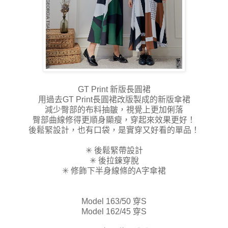
GT Print 新版長圓裙
用過去GT Print長圓裙改版製成的新版傘裙
減少臀部的布料抽皺，視覺上更加俐落
臀部曲線修得更順身顯瘦，穿起來效果更好！
後鬆緊設計，也有口袋，是實穿又好看的單品！
✳ 後鬆緊帶設計
✳ 後拉鍊穿脫
✳ 修飾下半身線條的A字傘裙
Model 163/50 穿S
Model 162/45 穿S