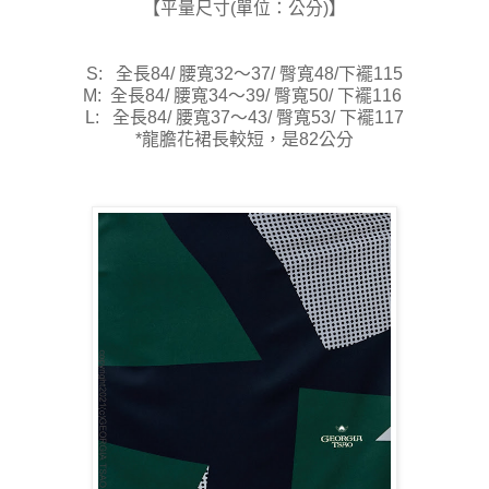
【平量尺寸(單位：公分)】
S: 全長84/ 腰寬32～37/ 臀寬48/下襬115
M: 全長84/ 腰寬34～39/ 臀寬50/ 下襬116
L: 全長84/ 腰寬37～43/ 臀寬53/ 下襬117
*龍膽花裙長較短，是82公分