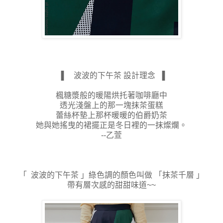
▐ 波波的下午茶 設計理念 ▐
楓糖漿般的暖陽烘托著咖啡廳中
透光淺盤上的那一塊抹茶蛋糕
蕾絲杯墊上那杯暖暖的伯爵奶茶
她與她搖曳的裙擺正是冬日裡的一抹燦爛。
--乙萱
「 波波的下午茶 」綠色調的顏色叫做 「抹茶千層 」
帶有層次感的甜甜味道~~