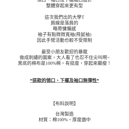
整體穿起來更有型
這次我們出的大學T
肩線是落肩的
略帶慵懶感
袖子有點微微寬袖(飛鼠袖)
因此手臂活動也較不受限制
最受小朋友歡迎的暴龍
做成刺繡的圖案，大人看了也忍不住尖叫啊~
黑底的棉布是100%棉，有挺度，穿起來顯瘦！
*這款的領口、下襬及袖口無彈性*
【布料說明】
台灣製造
材質：棉100%，厚度適中