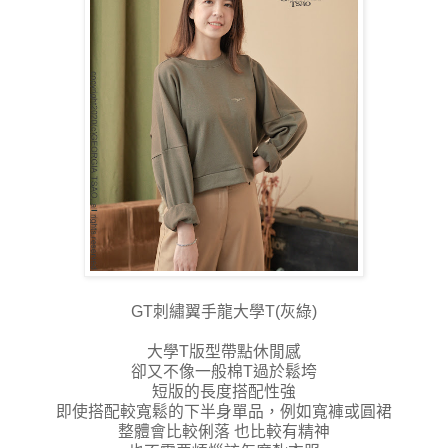
GT刺繡翼手龍大學T(灰綠)
大學T版型帶點休閒感
卻又不像一般棉T過於鬆垮
短版的長度搭配性強
即使搭配較寬鬆的下半身單品，例如寬褲或圓裙
整體會比較俐落 也比較有精神