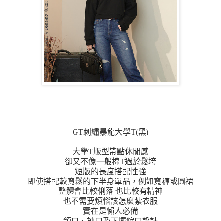
GT刺繡暴龍大學T(黑)
大學T版型帶點休閒感
卻又不像一般棉T過於鬆垮
短版的長度搭配性強
即使搭配較寬鬆的下半身單品，例如寬褲或圓裙
整體會比較俐落 也比較有精神
也不需要煩惱該怎麼紮衣服
實在是懶人必備
領口、袖口及下擺縮口設計