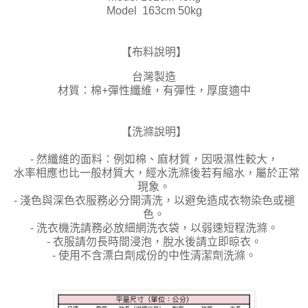
Model 163cm 50kg
【布料說明】
台灣製造
材質：棉+彈性纖維，有彈性，厚度適中
【洗滌說明】
- 然纖維的面料：例如棉、麻材質，因吸濕性較大，
水率相應也比一般材質大，經水洗滌後若有縮水，屬於正常
現象。
- 淺色與深色衣服務必分開清洗，以避免造成衣物染色或褪
色。
- 洗衣機洗請務必放細網洗衣袋，以弱速短程洗滌。
- 衣服請勿長時間浸泡，脫水後請立即晾衣。
- 使用不含漂白劑成份的中性清潔劑洗滌。