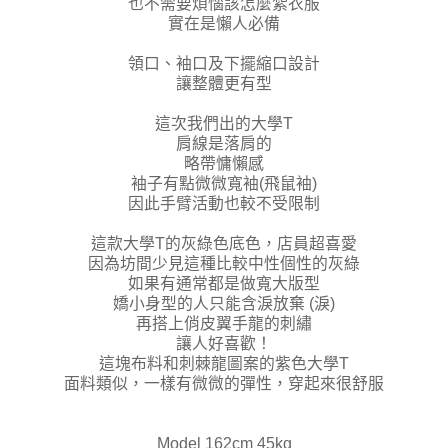
也不需要煩惱該怎麼紮衣服
實在是懶人必備
領口、袖口及下擺縮口設計
讓整體更有型
這次我們出的大學T
肩線是落肩的
略帶慵懶感
袖子有點微微寬袖(飛鼠袖)
因此手臂活動也較不受限制
這款大學T的灰綠色底色，店員超喜愛
因為坊間少見這種比較中性個性的灰綠
如果有通常都是做寬大版型
嬌小身型的人只能含淚放棄 (淚)
再搭上俏皮翼手龍的刺繡
讓人好喜歡！
這塊布料和刺棘龍圖案的紫色大學T
面料類似，一樣有微微的彈性，穿起來很舒服
Model 162cm 45kg