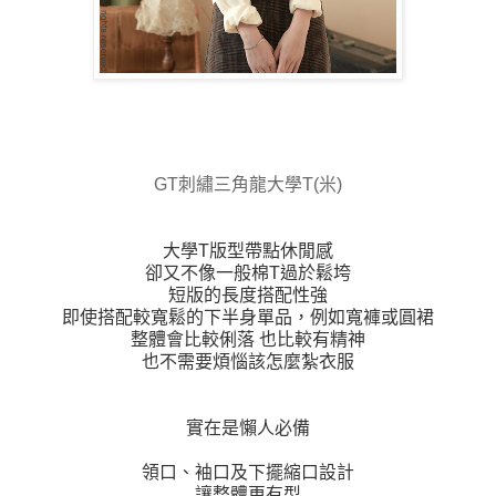
GT刺繡三角龍大學T(米)
大學T版型帶點休閒感
卻又不像一般棉T過於鬆垮
短版的長度搭配性強
即使搭配較寬鬆的下半身單品，例如寬褲或圓裙
整體會比較俐落 也比較有精神
也不需要煩惱該怎麼紮衣服
實在是懶人必備
領口、袖口及下擺縮口設計
讓整體更有型