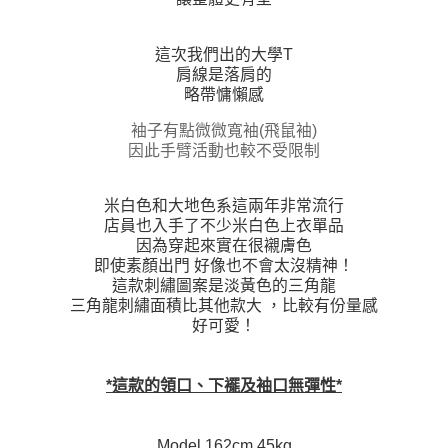
這次我們出的大學T
肩線是落肩的
略帶慵懶感
袖子有點微微寬袖(飛鼠袖)
因此手臂活動也較不受限制
米白色和大地色系這兩年非常流行
店員也入手了不少米白色上衣單品
因為穿起來實在很襯膚色
即使素顏出門 好像也不會太沒精神！
這款刺繡圖案是淡黃色的三角龍
三角龍刺繡面積比其他款大 ，比較有份量感
好可愛！
*這款的領口、下襬及袖口無彈性*
Model 162cm 45kg