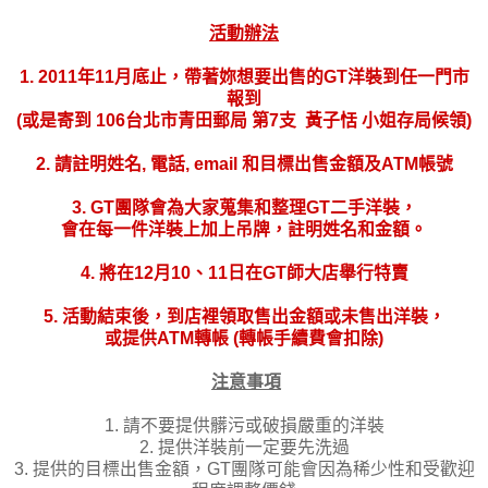
活動辦法
1.
2011年11月底止，帶著妳想要出售的
GT洋裝到任一門市
報到
(或是寄到 106台北市青田郵局 第7支 黃子恬 小姐存局候領)
2. 請註明
姓名, 電話, email 和
目標出售金額及ATM帳號
3. GT團隊會為大家蒐集和整理GT二手洋裝，
會在每一件洋裝上加上吊牌，註明姓名和金額。
4. 將在12月10、11日在GT師大店舉行特賣
5. 活動結束後，到店裡領取售出金額或未售出洋裝，
或提供ATM轉帳
(轉帳手續費會扣除)
注意事項
1. 請不要提供髒污或破損嚴重的洋裝
2. 提供洋裝前一定要先洗過
3. 提供的目標出售金額，GT團隊可能會因為稀少性和受歡迎