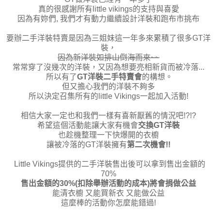
真的很感謝所有little vikings的支持與喜愛
因為有妳們, 我們才有動力繼續設計洋裝和跑布市挑布
要辦二手洋裝特賣是因為三姐妹這一年多來累積了很多GT洋
裝，
因為新洋裝如排山倒海而來~~
常常穿了沒幾次的洋裝，又因為想要亮相新貨而被冷落...
所以有了
GT洋裝二手特賣會
的構想。
但又擔心我們的洋裝不夠多
所以決定召集所有的little Vikings一起加入活動!
相信大家一定也和我們一樣有喜新厭舊的情況吧!?!?
希望這個活動能讓大家有機會
交換GT洋裝
也趁機整理一下快爆開的衣櫥
讓被冷落的GT洋裝擁有
第二次機會!!
Little Vikings提供的二手洋裝售出後可以拿到售出金額的
70%
售出金額的30%(扣除舉辦活動的成本)將會捐做公益
能清衣櫥 又能買新衣 又能做公益
這麼棒的活動你怎麼能錯過!