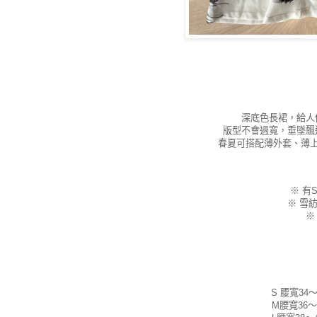
深底色長裙，給人
版型不會過寬，垂墜飄
春夏可搭配薄外套、薄
※ 有
※ 雪
※
S 腰寬34
M腰寬36～