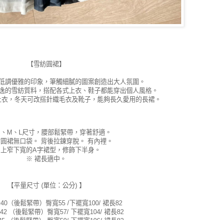
【雪紡圓裙】
低調優雅的印象，筆觸細膩的圖案創造出大人氛圍。
逸的雪紡質料，搭配各式上衣、鞋子都能穿出個人風格。
上衣，冬天可改搭針織毛衣及靴子，能夠長久愛用的長裙。
S、M、L尺寸，腰部鬆緊帶，穿著舒適。
紡圓裙無口袋。 背後拉鍊穿脫。 有內裡。
 上窄下寬的A字裙型，修飾下半身。
※ 裙長適中。
【平量尺寸 (單位：公分) 】
～40（後鬆緊帶）臀寬55 /下襬寬100/ 裙長82
42 （後鬆緊帶）臀寬57/ 下襬寬104/ 裙長82