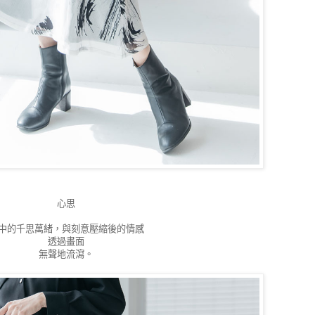
心思
中的千思萬緒，與刻意壓縮後的情感
透過畫面
無聲地流瀉。