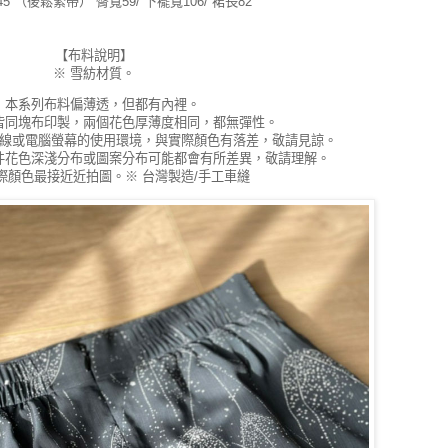
45 （後鬆緊帶） 臀寬59/ 下襬寬106/ 裙長82
【布料說明】
※ 雪紡材質。
※ 本系列布料偏薄透，但都有內裡。
皆同塊布印製，兩個花色厚薄度相同，都無彈性。
光線或電腦螢幕的使用環境，與實際顏色有落差，敬請見諒。
件花色深淺分布或圖案分布可能都會有所差異，敬請理解。
際顏色最接近近拍圖。※ 台灣製造/手工車縫