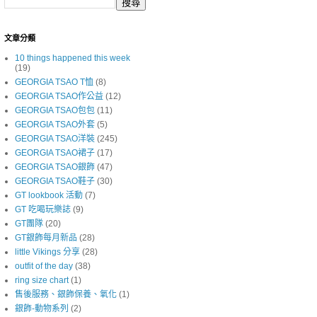
文章分類
10 things happened this week
(19)
GEORGIA TSAO T恤
(8)
GEORGIA TSAO作公益
(12)
GEORGIA TSAO包包
(11)
GEORGIA TSAO外套
(5)
GEORGIA TSAO洋裝
(245)
GEORGIA TSAO裙子
(17)
GEORGIA TSAO銀飾
(47)
GEORGIA TSAO鞋子
(30)
GT lookbook 活動
(7)
GT 吃喝玩樂誌
(9)
GT團隊
(20)
GT銀飾每月新品
(28)
little Vikings 分享
(28)
outfit of the day
(38)
ring size chart
(1)
售後服務、銀飾保養、氧化
(1)
銀飾-動物系列
(2)