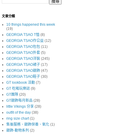
文章分類
10 things happened this week
(19)
GEORGIA TSAO T恤
(8)
GEORGIA TSAO作公益
(12)
GEORGIA TSAO包包
(11)
GEORGIA TSAO外套
(5)
GEORGIA TSAO洋裝
(245)
GEORGIA TSAO裙子
(17)
GEORGIA TSAO銀飾
(47)
GEORGIA TSAO鞋子
(30)
GT lookbook 活動
(7)
GT 吃喝玩樂誌
(9)
GT團隊
(20)
GT銀飾每月新品
(28)
little Vikings 分享
(28)
outfit of the day
(38)
ring size chart
(1)
售後服務、銀飾保養、氧化
(1)
銀飾-動物系列
(2)