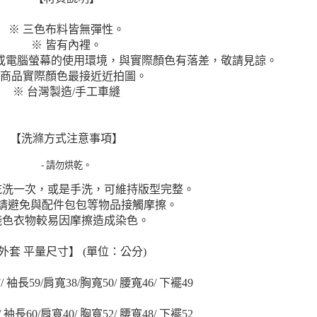
※ 三色布料皆無彈性。
※ 皆有內裡。
或電腦螢幕的使用環境，與實際顏色有落差，敬請見諒。
 商品實際顏色最接近近拍圖。
※ 台灣製造/手工車縫
【洗滌方式注意事項】
- 請勿烘乾。
季乾洗一次，或是手洗，可維持版型完整。
時請避免與配件包包等物品接觸摩擦。
 淺色衣物較易因摩擦造成染色。
外套 平量尺寸】 (單位：公分)
 袖長59/肩寬38/胸寬50/ 腰寬46/ 下襬49
 袖長60/肩寬40/ 胸寬52/ 腰寬48/ 下襬52