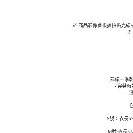
※ 商品影像會根據拍攝光線
※
- 建議一
- 穿著
-
【
S號：衣長57/
M號:衣長57/