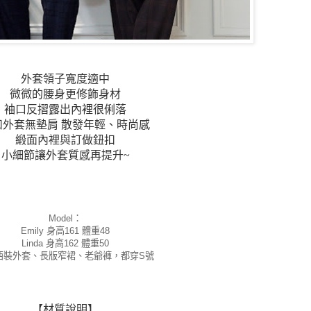
外套領子寬度適中
微微的腰身更修飾身材
袖口反摺露出內裡很俐落
扣外套無墊肩 散發年輕、時尚感
緞面內裡與訂做鈕扣
小細節讓外套質感再提升~
Model：
Emily 身高161 體重48
Linda 身高162 體重50
西裝外套、長版窄裙、老爺褲，都穿S號
【材質說明】