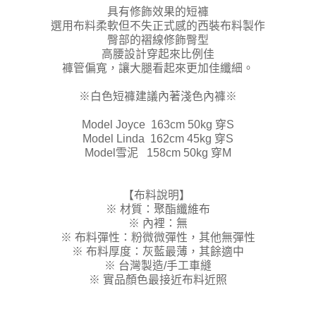
具有修飾效果的短褲
選用布料柔軟但不失正式感的西裝布料製作
臀部的褶線修飾臀型
高腰設計穿起來比例佳
褲管偏寬，讓大腿看起來更加佳纖細。
※白色短褲建議內著淺色內褲※
Model Joyce 163cm 50kg 穿S
Model Linda 162cm 45kg 穿S
Model雪泥 158cm 50kg 穿M
【布料說明】
※ 材質：聚酯纖維布
※ 內裡：無
※ 布料彈性：粉微微彈性，其他無彈性
※ 布料厚度：灰藍最薄，其餘適中
※ 台灣製造/手工車縫
※ 實品顏色最接近布料近照