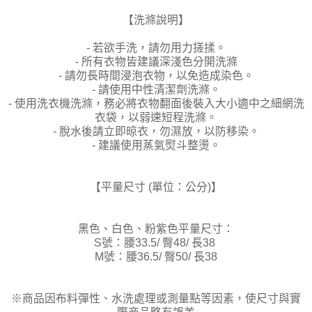
【洗滌說明】
- 若欲手洗，請勿用力搓揉。
- 所有衣物皆建議深淺色分開洗滌
- 請勿長時間浸泡衣物，以免造成染色。
- 請使用中性清潔劑洗滌。
- 使用洗衣機洗滌，務必將衣物翻面後裝入大小適中之細網洗
衣袋，以弱速短程洗滌。
- 脫水後請立即晾衣，勿濕放，以防移染。
- 建議使用蒸氣熨斗整燙。
【平量尺寸 (單位：公分)】
黑色、白色、粉紫色平量尺寸：
S號：腰33.5/ 臀48/ 長38
M號：腰36.5/ 臀50/ 長38
※商品因布料彈性、水洗處理或測量點等因素，使尺寸與實