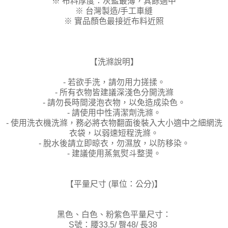
※ 布料厚度：灰藍最薄，其餘適中
※ 台灣製造/手工車縫
※ 實品顏色最接近布料近照
【洗滌說明】
- 若欲手洗，請勿用力搓揉。
- 所有衣物皆建議深淺色分開洗滌
- 請勿長時間浸泡衣物，以免造成染色。
- 請使用中性清潔劑洗滌。
- 使用洗衣機洗滌，務必將衣物翻面後裝入大小適中之細網洗
衣袋，以弱速短程洗滌。
- 脫水後請立即晾衣，勿濕放，以防移染。
- 建議使用蒸氣熨斗整燙。
【平量尺寸 (單位：公分)】
黑色、白色、粉紫色平量尺寸：
S號：腰33.5/ 臀48/ 長38