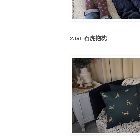
2.GT
石虎抱枕