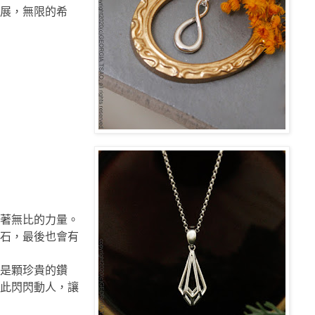
展，無限的希
著無比的力量。
石，最後也會有
是顆珍貴的鑽
此閃閃動人，讓