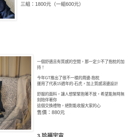
三組：1800元（一組600元）
一個舒適且有質感的空間，那一定少不了抱枕的加
持！
今年GT推出了很不一樣的周邊-抱枕
運用了代表15週年的-石虎，加上質感滾邊設計
舒服的面料，讓人想緊緊抱著不放，希望能無時無
刻陪伴著你
這個交換禮物，絕對能收服大家的心
售價：
880
元
3.
珍福宇宙