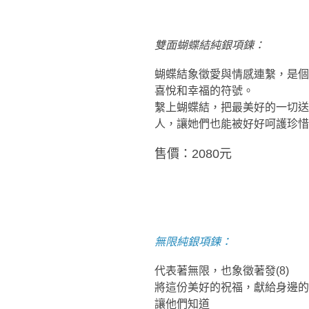
雙面蝴蝶結純銀項鍊：
蝴蝶結象徵愛與情感連繫，是個
喜悅和幸福的符號。
繫上蝴蝶結，把最美好的一切送
人，讓她們也能被好好呵護珍惜
售價：2080
元
無限純銀項鍊：
代表著無限，也象徵著發
(8)
將這份美好的祝福，獻給身邊的
讓他們知道