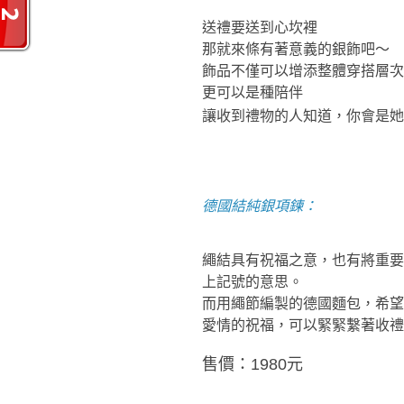
送禮要送到心坎裡
那就來條有著意義的銀飾吧～
飾品不僅可以增添整體穿搭層次
更可以是種陪伴
讓收到禮物的人知道，你會是她
德國結純銀項鍊：
繩結具有祝福之意，也有將重要
上記號的意思。
而用繩節編製的德國麵包，希望
愛情的祝福，可以緊緊繫著收禮
售價：
1980
元