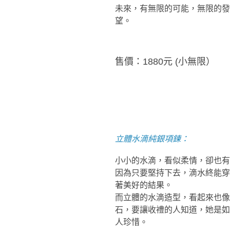
未來，有無限的可能，無限的發
望。
售價：
1880
元 (小無
限）
立體水滴純銀項鍊：
小小的水滴，看似柔情，卻也有
因為只要堅持下去，滴水終能穿
著美好的結果。
而立體的水滴造型，看起來也像
石，要讓收禮的人知道，她是如
人珍惜。