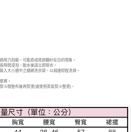
經過用力刮磨，可能造成底部翻紗反白的現象。
勿長時間浸泡，脫水後請立即晾衣。
後裝入大小適中之細網洗衣袋，以弱速短程洗滌。
觸摩擦。
及熨斗間墊布後再熨燙(或使用蒸氣熨斗整燙)，