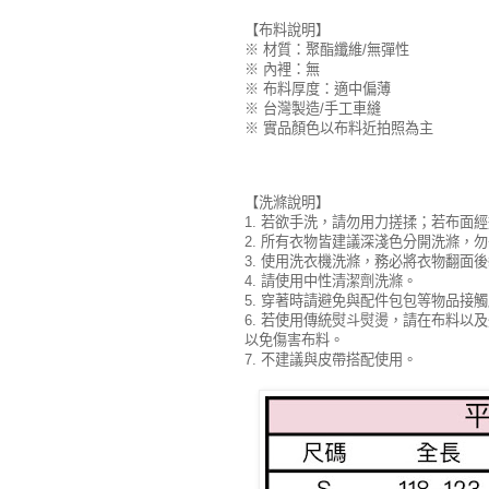
【布料說明】
※ 材質：聚酯纖維/無彈性
※ 內裡：無
※ 布料厚度：適中偏薄
※ 台灣製造/手工車縫
※ 實品顏色以布料近拍照為主
【洗滌說明】
1. 若欲手洗，請勿用力搓揉；若布面
2. 所有衣物皆建議深淺色分開洗滌，
3. 使用洗衣機洗滌，務必將衣物翻面
4. 請使用中性清潔劑洗滌。
5. 穿著時請避免與配件包包等物品接
6. 若使用傳統熨斗熨燙，請在布料以
以免傷害布料。
7. 不建議與皮帶搭配使用。