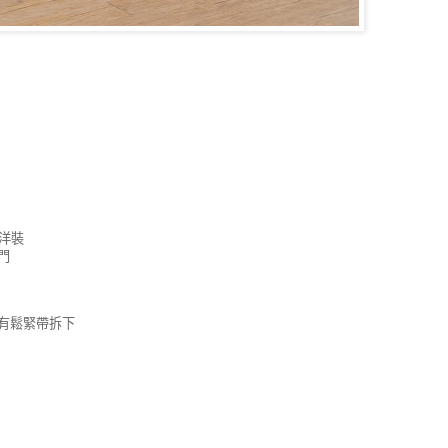
洋裝
門
有鬆緊帶拆下