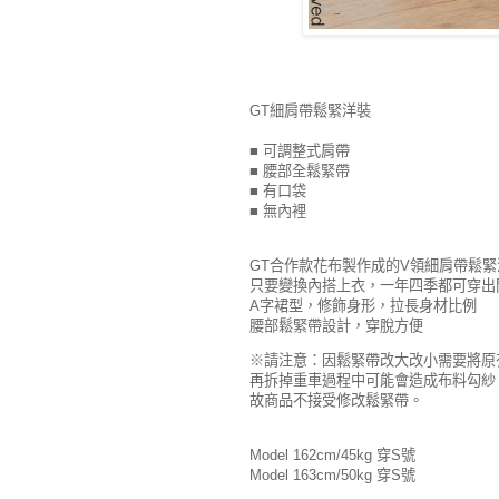
GT細肩帶鬆緊洋裝
■ 可調整式肩帶
■ 腰部全鬆緊帶
■ 有口袋
■ 無內裡
GT合作款花布製作成的V領細肩帶鬆緊
只要變換內搭上衣，一年四季都可穿出
A字裙型，修飾身形，拉長身材比例
腰部鬆緊帶設計，穿脫方便
※請注意：因鬆緊帶改大改小需要將原
再拆掉重車過程中可能會造成布料勾紗
故商品不接受修改鬆緊帶。
Model 162cm/45kg 穿S號
Model 163cm/50kg 穿S號