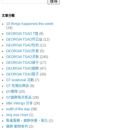
文章分類
10 things happened this week
(19)
GEORGIA TSAO T恤
(8)
GEORGIA TSAO作公益
(12)
GEORGIA TSAO包包
(11)
GEORGIA TSAO外套
(5)
GEORGIA TSAO洋裝
(245)
GEORGIA TSAO裙子
(17)
GEORGIA TSAO銀飾
(47)
GEORGIA TSAO鞋子
(30)
GT lookbook 活動
(7)
GT 吃喝玩樂誌
(9)
GT團隊
(20)
GT銀飾每月新品
(28)
little Vikings 分享
(28)
outfit of the day
(38)
ring size chart
(1)
售後服務、銀飾保養、氧化
(1)
銀飾-動物系列
(2)