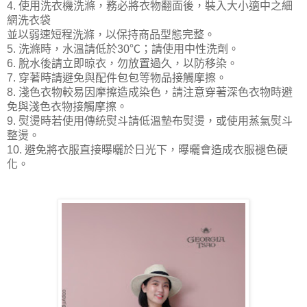
4. 使用洗衣機洗滌，務必將衣物翻面後，裝入大小適中之細
網洗衣袋
並以弱速短程洗滌，以保持商品型態完整。
5. 洗滌時，水溫請低於30℃；請使用中性洗劑。
6. 脫水後請立即晾衣，勿放置過久，以防移染。
7. 穿著時請避免與配件包包等物品接觸摩擦。
8. 淺色衣物較易因摩擦造成染色，請注意穿著深色衣物時避
免與淺色衣物接觸摩擦。
9. 熨燙時若使用傳統熨斗請低溫墊布熨燙，或使用蒸氣熨斗
整燙。
10. 避免將衣服直接曝曬於日光下，曝曬會造成衣服褪色硬
化。