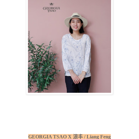
GEORGIA TSAO X 涼丰 / Liang Feng