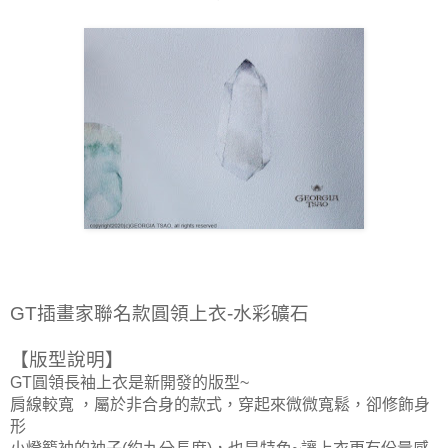
GT插畫家聯名款圓領上衣-水彩礦石
【版型說明
】
GT圓領長袖上衣是新開發的版型~
肩線較寬
，屬於
非合身的款式，
穿起來微微寬鬆，卻修飾身
形