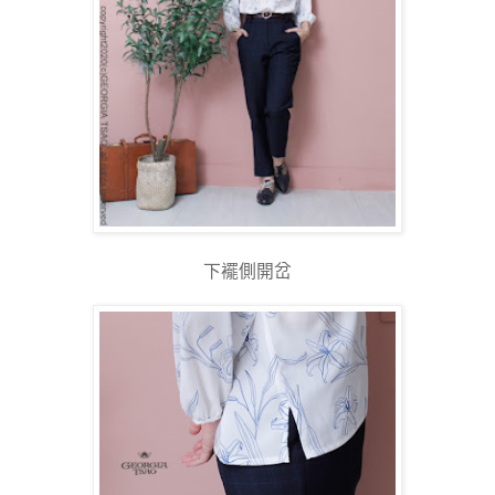
下襬側開岔