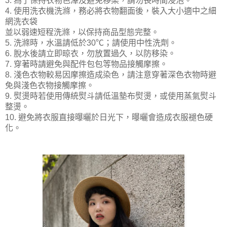
3. 為了保持衣物色澤及避免移染，請勿長時間浸泡。
4. 使用洗衣機洗滌，務必將衣物翻面後，裝入大小適中之細
網洗衣袋
並以弱速短程洗滌，以保持商品型態完整。
5. 洗滌時，水溫請低於30℃；請使用中性洗劑。
6. 脫水後請立即晾衣，勿放置過久，以防移染。
7. 穿著時請避免與配件包包等物品接觸摩擦。
8. 淺色衣物較易因摩擦造成染色，請注意穿著深色衣物時避
免與淺色衣物接觸摩擦。
9. 熨燙時若使用傳統熨斗請低溫墊布熨燙，或使用蒸氣熨斗
整燙。
10. 避免將衣服直接曝曬於日光下，曝曬會造成衣服褪色硬
化。