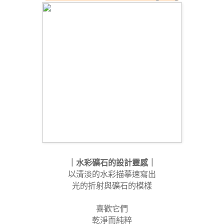
｜水彩礦石的設計靈感｜
以清淡的水彩描摹
速寫出
光的折射與礦石的模樣
喜歡它們
乾淨而純粹