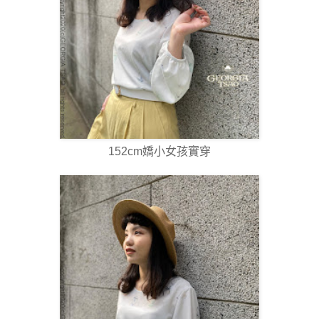
152cm嬌小女孩實穿