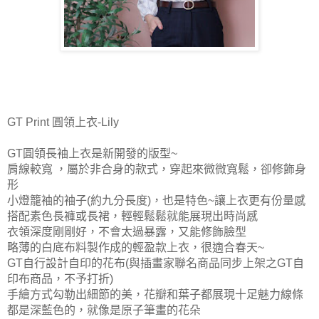
GT Print 圓領上衣-Lily
GT圓領長袖上衣是新開發的版型~
肩線較寬
，屬於
非合身的款式，
穿起來微微寬鬆，卻修飾身
形
小燈籠袖的袖子(約九分長度)，也是特色~讓上衣更有份量感
搭配素色長褲或長裙，輕輕鬆鬆就能展現出時尚感
衣領深度剛剛好，不會太過暴露，又能修飾臉型
略薄的白底布料製作成的輕盈款上衣，很適合春天~
GT自行設計自印的花布(與插畫家聯名商品同步上架之GT自
印布商品，不予打折)
手繪方式勾勒出細節的美，花瓣和葉子都展現十足魅力
線條
都是深藍色的，就像是原子筆畫的花朵