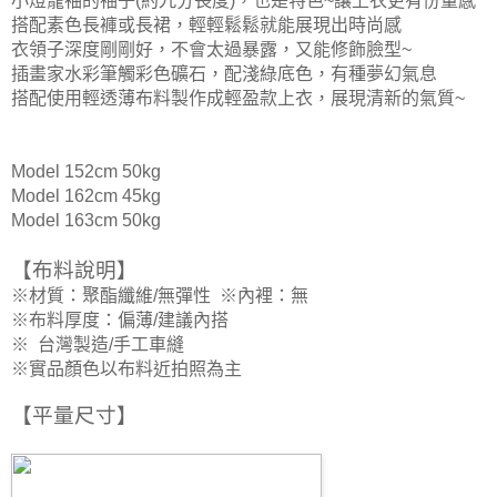
小燈籠袖的袖子(約九分長度)，也是特色~讓上衣更有份量感
搭配素色長褲或長裙，輕輕鬆鬆就能展現出時尚感
衣領子深度剛剛好，不會太過暴露，又能修飾臉型
~
插畫家水彩筆觸彩色礦石，配淺綠底色，有種夢幻氣息
搭配使用輕透薄布料製作成輕盈款上衣，展現清新的氣質~
Model 152cm 50kg
Model 162cm 45kg
Model 163cm 50kg
【布料說明】
※材質：聚酯纖維/無彈性
※
內裡：無
※
布料厚度：偏薄/建議內搭
※
台灣製造/手工車縫
※實品顏色以布料近拍照為主
【平量尺寸
】