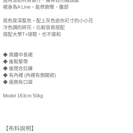
選用雪紡材質製作，擁有自然飄逸感
裙身為A Line，能
修飾臀、腹部
底色是深藍色，配上灰色迷你尺寸的小小花
冷色調的碎花，比較容易搭配
搭配大學T+球鞋，也不違和
◆ 高腰中長裙
◆ 後鬆緊帶
◆ 後閉合拉鍊
◆ 有內裡
(內裡有側開衩)
◆ 兩側有口袋
Model 163cm 50kg
【布料說明】