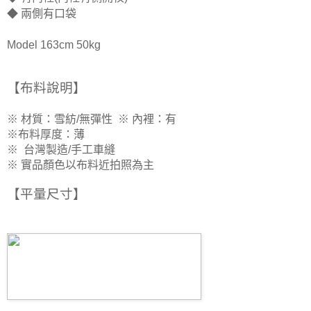
◆ 兩側有口袋
Model 163cm 50kg
【布料說明】
※ 材質：雪紡/無彈性
※
內裡：有
※
布料厚度：薄
※
台灣製造/手工車縫
※ 實品顏色以布料近拍照為主
【平量尺寸
】