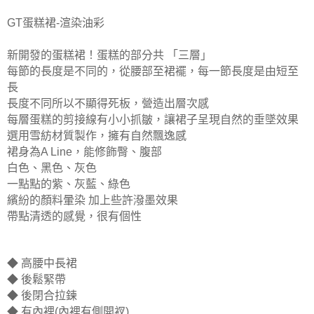
GT蛋糕裙-渲染油彩
新開發的蛋糕裙！
蛋糕的部分共 「
三層」
每節的長度是不同的，從腰部至裙襬，每一節長度是由短至
長
長度不同所以不顯得死板，營造出層次感
每層蛋糕的剪接線有小小抓皺，讓裙子呈現自然的垂墜效果
選用雪紡材質製作，擁有自然飄逸感
裙身為A Line，能
修飾臀、腹部
白色、黑色、灰色
一點點的紫、灰藍、綠色
繽紛的顏料暈染 加上些許潑墨效果
帶點清透的感覺，很有個性
◆ 高腰中長裙
◆ 後鬆緊帶
◆ 後閉合拉鍊
◆ 有內裡
(內裡有側開衩)