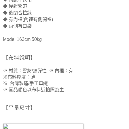
◆ 後鬆緊帶
◆ 後閉合拉鍊
◆ 有內裡
(內裡有側開衩)
◆ 兩側有口袋
Model 163cm 50kg
【布料說明】
※ 材質：雪紡/無彈性
※
內裡：有
※
布料厚度：薄
※
台灣製造/手工車縫
※ 實品顏色以布料近拍照為主
【平量尺寸
】