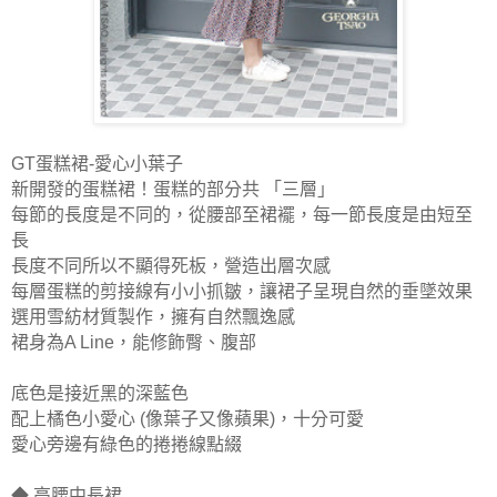
GT蛋糕裙-愛心小葉子
新開發的蛋糕裙！
蛋糕的部分共 「
三層」
每節的長度是不同的，從腰部至裙襬，每一節長度是由短至
長
長度不同所以不顯得死板，營造出層次感
每層蛋糕的剪接線有小小抓皺，讓裙子呈現自然的垂墜效果
選用雪紡材質製作，擁有自然飄逸感
裙身為A Line，能
修飾臀、腹部
底色是接近黑的深藍色
配上橘色小愛心 (
像葉子又像蘋果)，十分可愛
愛心旁邊有綠色的捲捲線點綴
◆ 高腰中長裙