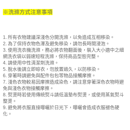
※洗滌方式注意事項
1. 所有衣物建議深淺色分開洗滌，以免造成互相移染。
2. 為了保持衣物色澤及避免移染，請勿長時間浸泡。
3. 使用洗衣機洗滌，務必將衣物翻面後，裝入大小適中之細
網洗衣袋以
弱速短程洗滌，保持商品型態完整。
4. 請使用中性清潔劑洗滌。
5. 脫水後請立即晾衣，勿放置過久，以防移染。
6. 穿著時請避免與配件包包等物品接觸摩擦。
7. 淺色衣物較易因摩擦造成染色，請注意穿著深色衣物時避
免與淺色衣物接觸摩擦。
8. 熨燙時若使用傳統熨斗請低溫墊布熨燙，或使用蒸氣熨斗
整燙。
9. 避免將衣服直接曝曬於日光下，曝曬會造成衣服褪色硬
化。