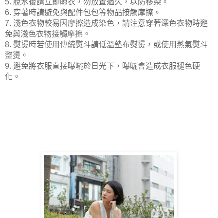
5. 脫水後請立即晾衣，勿放置過久，以防移染。
6. 穿著時請避免與配件包包等物品接觸摩擦。
7. 淺色衣物較易因摩擦造成染色，請注意穿著深色衣物時避
免與淺色衣物接觸摩擦。
8. 熨燙時若使用傳統熨斗請低溫墊布熨燙，或使用蒸氣熨斗
整燙。
9. 避免將衣服直接曝曬於日光下，曝曬會造成衣服褪色硬
化。