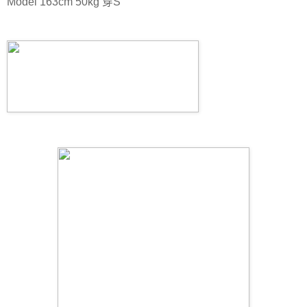
Model 163cm 50kg 穿S