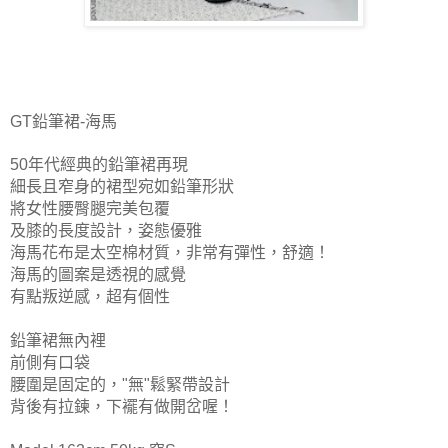
GT鉛筆裙-海馬
50年代經典的鉛筆裙再現
細長且窄身的裙型宛如鉛筆形狀
將女性腰臀腿完美包覆
及膝的長度設計，姿態優雅
海馬花布是太空棉材質，非常有彈性，舒適！
海馬的圖案是透視的感覺
有點叛逆感，超有個性
鉛筆裙無內裡
前側有口袋
腰圍是固定的，"無"鬆緊帶設計
背後有拉鍊，下襬有做開岔喔！