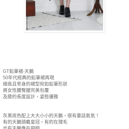
GT鉛筆裙-天鵝
50年代經典的鉛筆裙再現
細長且窄身的裙型宛如鉛筆形狀
將女性腰臀腿完美包覆
及膝的長度設計，姿態優雅
灰黑底色配上大大小小的天鵝，很有童話氣氛！
有的天鵝頭戴皇冠，有的在理毛
也有天鵝像在飛翔