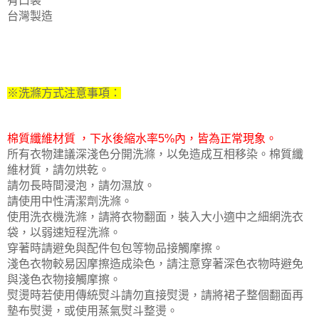
有口袋
台灣製造
※洗滌方式注意事項：
棉質纖維材質 ，下水後縮水率5%內，皆為正常現象。
所有衣物建議深淺色分開洗滌，以免造成互相移染。
棉質纖
維材質，請勿烘乾。
請勿長時間浸泡，請勿濕放。
請使用中性清潔劑洗滌。
使用洗衣機洗滌，請將衣物翻面，裝入大小適中之細網洗衣
袋，以
弱速短程洗滌。
穿著時請避免與配件包包等物品接觸摩擦。
淺色衣物較易因摩擦造成染色，請注意穿著深色衣物時避免
與淺色衣物接觸摩擦。
熨燙時若使用傳統熨斗請勿直接熨燙，請將裙子整個翻面再
墊布熨燙，或使用蒸氣熨斗整燙。