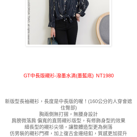
GT中長版襯衫-潑墨水滴(墨藍底) NT1980
新版型長袖襯衫，長度是中長版的喔！
(160公分的人穿會遮
住臀部)
胸兩側無打摺，無腰身設計
肩膀微落肩
偏寬的直筒襯衫版型，有修飾身型的效果
細長型的襯衫尖領，讓整體造型更為俐落
仿男裝的襯衫門襟，加上復古金邊紐釦
，質感更加提升