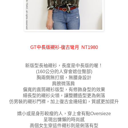
GT中長版襯衫-復古彎月 NT1980
新版型長袖襯衫，長度是中長版的喔！
(160公分的人穿會遮住臀部)
胸兩側無打摺，無腰身設計
肩膀微落肩
偏寬的直筒襯衫版型，有修飾身型的效果
細長型的襯衫尖領，讓整體造型更為俐落
仿男裝的襯衫門襟，加上復古金邊紐釦
，質感更加提升
嬌小或是身形較瘦的人，
穿上會有點Oversieze
呈現出慵懶的時尚感
高個女生穿這件襯衫則是俐落有型