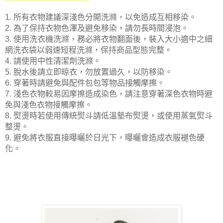
1. 所有衣物建議深淺色分開洗滌，以免造成互相移染。
2. 為了保持衣物色澤及避免移染，請勿長時間浸泡。
3. 使用洗衣機洗滌，務必將衣物翻面後，裝入大小適中之細
網洗衣袋以
弱速短程洗滌，保持商品型態完整。
4. 請使用中性清潔劑洗滌。
5. 脫水後請立即晾衣，勿放置過久，以防移染。
6. 穿著時請避免與配件包包等物品接觸摩擦。
7. 淺色衣物較易因摩擦造成染色，請注意穿著深色衣物時避
免與淺色衣物接觸摩擦。
8. 熨燙時若使用傳統熨斗請低溫墊布熨燙，或使用蒸氣熨斗
整燙。
9. 避免將衣服直接曝曬於日光下，曝曬會造成衣服褪色硬
化。