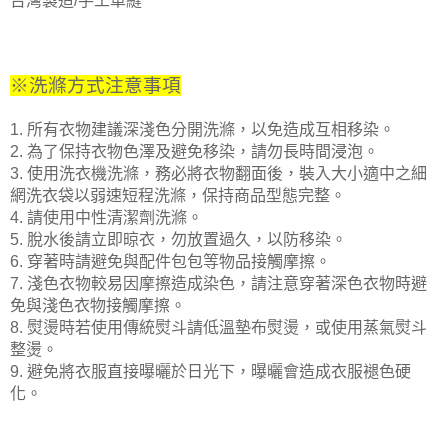
台灣製造/手工車縫
※洗滌方式注意事項
1. 所有衣物建議深淺色分開洗滌，以免造成互相移染。
2. 為了保持衣物色澤及避免移染，請勿長時間浸泡。
3. 使用洗衣機洗滌，務必將衣物翻面後，裝入大小適中之細
網洗衣袋以
弱速短程洗滌，保持商品型態完整。
4. 請使用中性清潔劑洗滌。
5. 脫水後請立即晾衣，勿放置過久，以防移染。
6. 穿著時請避免與配件包包等物品接觸摩擦。
7. 淺色衣物較易因摩擦造成染色，請注意穿著深色衣物時避
免與淺色衣物接觸摩擦。
8. 熨燙時若使用傳統熨斗請低溫墊布熨燙，或使用蒸氣熨斗
整燙。
9. 避免將衣服直接曝曬於日光下，曝曬會造成衣服褪色硬
化。