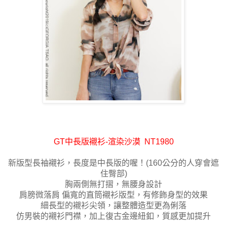
GT中長版襯衫-渲染沙漠 NT1980
新版型長袖襯衫，長度是中長版的喔！
(160公分的人穿會遮
住臀部)
胸兩側無打摺，無腰身設計
肩膀微落肩
偏寬的直筒襯衫版型，有修飾身型的效果
細長型的襯衫尖領，讓整體造型更為俐落
仿男裝的襯衫門襟，加上復古金邊紐釦
，質感更加提升