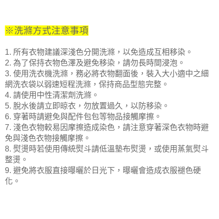
※洗滌方式注意事項
1. 所有衣物建議深淺色分開洗滌，以免造成互相移染。
2. 為了保持衣物色澤及避免移染，請勿長時間浸泡。
3. 使用洗衣機洗滌，務必將衣物翻面後，裝入大小適中之細
網洗衣袋以
弱速短程洗滌，保持商品型態完整。
4. 請使用中性清潔劑洗滌。
5. 脫水後請立即晾衣，勿放置過久，以防移染。
6. 穿著時請避免與配件包包等物品接觸摩擦。
7. 淺色衣物較易因摩擦造成染色，請注意穿著深色衣物時避
免與淺色衣物接觸摩擦。
8. 熨燙時若使用傳統熨斗請低溫墊布熨燙，或使用蒸氣熨斗
整燙。
9. 避免將衣服直接曝曬於日光下，曝曬會造成衣服褪色硬
化。