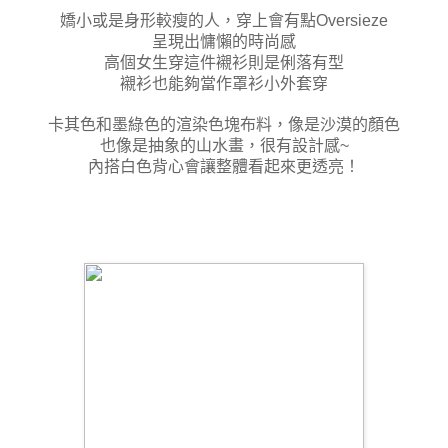
嬌小或是身形較瘦的人，
穿上會有點Oversieze
呈現出慵懶的時尚感
高個女生穿這件襯衫則是俐落有型
襯衫也能夠當作罩衫小外套穿
卡其色和墨綠色的渲染色塊布料，像是沙漠的顏色
也像是抽象的山水畫，很有設計感~
內搭白色背心會讓整體看起來更透亮！