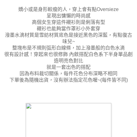
嬌小或是身形較瘦的人，
穿上會有點Oversieze
呈現出慵懶的時尚感
高個女生穿這件襯衫則是俐落有型
襯衫也能夠當作罩衫小外套穿
潑墨水滴材質是雪紡材質
底色是接近黑色的深藍，有點復古
味兒~
整塊布是不規則弧形白線條，加上潑墨般的白色水滴
很有設計感！穿起來也很修飾 內斂
搭配白色系下半身單品創
造明亮色對比
就是一套出色的搭配
因為布料裁切關係，每件花色分布深略不相同
下單後為隨機出貨，沒有辦法指定花色喔~(每件皆不同)