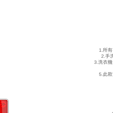
1.所
2.
3.洗衣
5.此