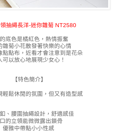
古領抽繩長洋-迷你雛菊
NT2580
的底色是橘紅色，熱情振奮
的雛菊小花散發著
快樂的心情
像點點布，近看才會注意到是花朵
人可以放心地展現少女心！
【特色簡介
】
現輕鬆休閒的氛圍，但又有造型感
釦、腰圍抽繩設計，舒適感佳
口的立領能微微露出鎖骨
優雅中帶點小小性感