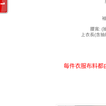
袖
腰寬: (
上衣長(含抽繩)
每件衣服布料都由