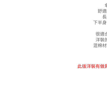
舒適
長
下半身
很適
洋裝
混棉材
此版洋裝有做