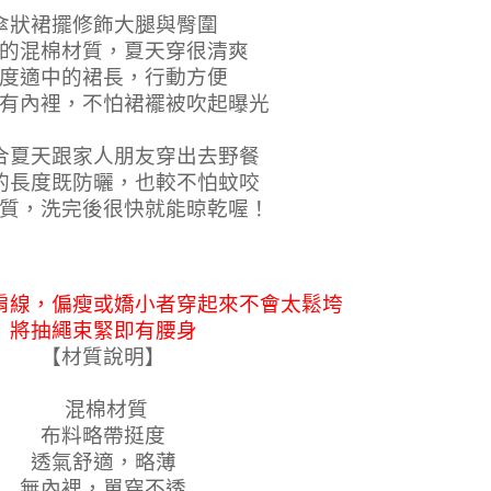
傘狀裙擺修飾大腿與臀圍
的混棉材質，夏天穿很清爽
度適中的裙長，行動方便
有內裡，不怕裙襬被吹起曝光
合夏天跟家人朋友穿出去野餐
的長度既防曬，也較不怕蚊咬
質，洗完後很快就能晾乾喔！
肩線，偏瘦或嬌小者穿起來不會太鬆垮
將抽繩束緊即有腰身
【材質說明】
混棉材質
布料略帶挺度
透氣舒適，
略薄
無內裡，單穿不透