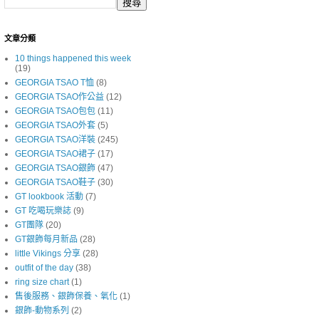
文章分類
10 things happened this week
(19)
GEORGIA TSAO T恤
(8)
GEORGIA TSAO作公益
(12)
GEORGIA TSAO包包
(11)
GEORGIA TSAO外套
(5)
GEORGIA TSAO洋裝
(245)
GEORGIA TSAO裙子
(17)
GEORGIA TSAO銀飾
(47)
GEORGIA TSAO鞋子
(30)
GT lookbook 活動
(7)
GT 吃喝玩樂誌
(9)
GT團隊
(20)
GT銀飾每月新品
(28)
little Vikings 分享
(28)
outfit of the day
(38)
ring size chart
(1)
售後服務、銀飾保養、氧化
(1)
銀飾-動物系列
(2)