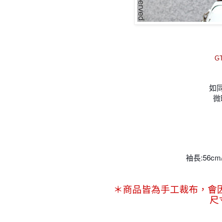
G
如
微
袖長:56cm
＊商品皆為手工裁布，會
尺