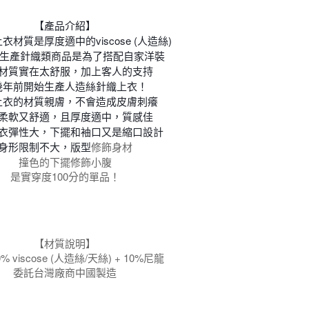
【產品介紹
】
衣材質是厚度適中的viscose (人造絲)
T生產針織類商品是為了搭配自家洋裝
材質實在太舒服，加上客人的支持
幾年前開始生產人造絲針織上衣！
上衣的材質親膚，不會造成皮膚刺癢
柔軟又舒適，且厚度適中，質感佳
衣彈性大，下擺和袖口又是縮口設計
身形限制不大，版型
修飾身材
撞色的下擺修飾小腹
是實穿度100分的單品！
【材質說明】
% viscose (人造絲/天絲) + 10%尼龍
委託台灣廠商中國製造