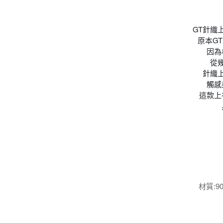
GT針織上
原本G
因為
從
針織
觸感
這款上
材質:90