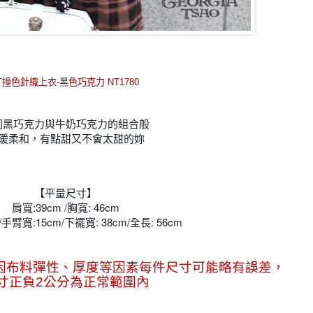
T撞色針織上衣-黑色巧克力 NT1780
同黑巧克力與牛奶巧克力的組合般
暖柔和，有點甜又不會太甜的妳
【平量尺寸】
肩寬:39cm /胸寬: 46cm
/手臂寬:15cm/
下襬寬: 38cm/
全長: 56cm
因布料彈性、厚度等因素
每件尺寸可能略有誤差，
寸正負2公分為正常範圍內