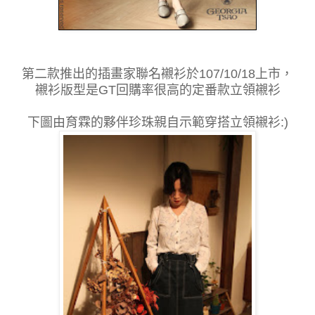
第二款推出的插畫家聯名襯衫於107/10/18上市，
襯衫版型是GT回購率很高的定番款立領襯衫
下圖由育霖的夥伴珍珠親自示範穿搭立領襯衫:)