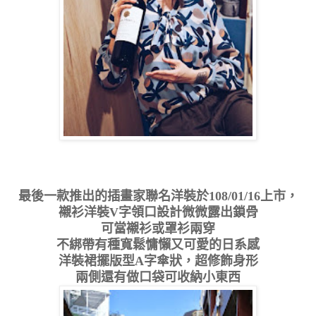
最後一款推出的插畫家聯名洋裝於108/01/16上市，
襯衫洋裝V字領口設計微微露出鎖骨
可當襯衫或罩衫兩穿
不綁帶有種寬鬆慵懶又可愛的日系感
洋裝裙擺版型A字傘狀，超修飾身形
兩側還有做口袋可收納小東西