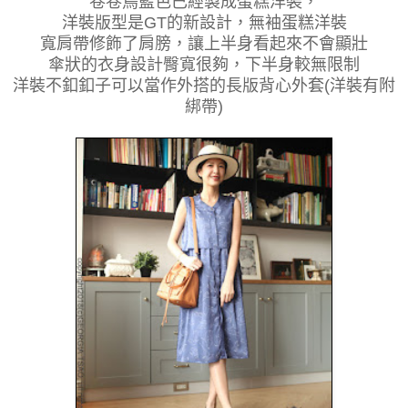
卷卷鳥藍色已經製成蛋糕洋裝，
洋裝版型是GT的新設計，無袖蛋糕洋裝
寬肩帶修飾了肩膀，讓上半身看起來不會顯壯
傘狀的衣身設計臀寬很夠，下半身較無限制
洋裝不釦釦子可以當作外搭的長版背心外套(洋裝有附
綁帶)