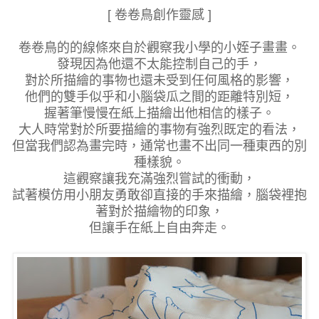
[ 卷卷鳥創作靈感 ]
卷卷鳥的的線條來自於觀察我小學的小姪子畫畫。
發現因為他還不太能控制自己的手，
對於所描繪的事物也還未受到任何風格的影響，
他們的雙手似乎和小腦袋瓜之間的距離特別短，
握著筆慢慢在紙上描繪出他相信的樣子。
大人時常對於所要描繪的事物有強烈既定的看法，
但當我們認為畫完時，通常也畫不出同一種東西的別
種樣貌。
這觀察讓我充滿強烈嘗試的衝動，
試著模仿用小朋友勇敢卻直接的手來描繪，腦袋裡抱
著對於描繪物的印象，
但讓手在紙上自由奔走。