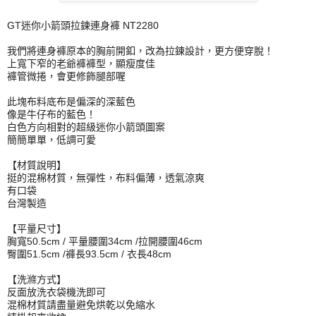
GT迷你小箭頭拉鍊
連
身
褲
NT2280
我們將
連
身
褲
原本的胸前開釦，改為拉鍊設計，更方便穿脫！
上寬下窄的老爺
褲
褲
型，顯瘦度佳
褲
管微捲，會更修飾腿部喔
此塊布料底布是偏深的深藍色
像是牛仔布的藍色！
白色方向相對的超級迷你小箭頭圖案
簡簡單單，低調可愛
【材質說明】
挺的混棉材質，無彈性，布料偏薄，透氣涼爽
有口袋
台灣製造
【平量尺寸】
胸寬50.5cm / 平量腰圍34cm /拉開腰圍46cm
臀圍51.5cm /褲長93.5cm / 衣長48cm
【洗滌方式】
反面放洗衣袋機洗即可
混棉材質請盡量避免烘乾以免縮水