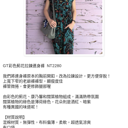
GT彩色薊花拉鍊
連
身
褲
NT2280
我們將
連
身
褲
原本的胸前開釦，改為拉鍊設計，更方便穿脫！
上寬下窄的老爺
褲
褲
型，顯瘦度佳
褲
管微捲，會更修飾腿部喔
由彩色的薊花、康乃馨和闊葉植物組成，滿滿熱帶氛圍
闊葉植物的綠色是薄荷綠色，花朵則是酒紅、暗紫
有種異國的味道呢！
【材質說明】
混棉材質，無彈性，布料偏薄，柔軟，超透氣涼爽
有口袋