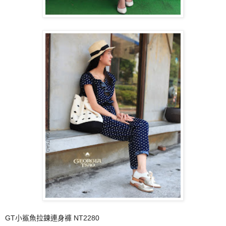
GT小鯊魚拉鍊
連
身
褲
NT2280