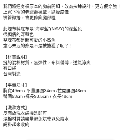
我們將
連
身
褲
原本的胸前開釦，改為拉鍊設計，更方便穿脫！
上寬下窄的老爺
褲
褲
型，顯瘦度佳
褲
管微捲，會更修飾腿部喔
此塊布料底布是"海軍藍"(NAVY)的深藍色
很顯瘦的深藍色
整塊布都是超可愛的小鯊魚
童心未泯的妳是不是被擄獲了呢？！
【材質說明】
挺的混棉材質，無彈性，布料偏薄，透氣涼爽
有口袋
台灣製造
【平量尺寸】
胸寬49cm / 平量腰圍34cm /拉開腰圍46cm
臀圍53cm /褲長93.5cm / 衣長48cm
【洗滌方式】
反面放洗衣袋機洗即可
混棉材質請盡量避免烘乾以免縮水
請掛起來收納