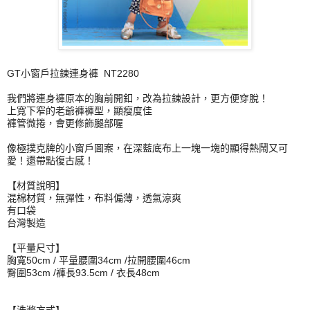
GT小窗戶拉鍊
連
身
褲
NT2280
我們將
連
身
褲
原本的胸前開釦，改為拉鍊設計，更方便穿脫！
上寬下窄的老爺
褲
褲
型，顯瘦度佳
褲
管微捲，會更修飾腿部喔
像極撲克牌的小窗戶圖案，
在深藍底布上一塊一塊的顯得熱鬧又可
愛！還帶點復古感！
【材質說明】
混棉材質，無彈性，布料偏薄，透氣涼爽
有口袋
台灣製造
【平量尺寸】
胸寬50cm / 平量腰圍34cm /拉開腰圍46cm
臀圍53cm /褲長93.5cm / 衣長48cm
【洗滌方式】