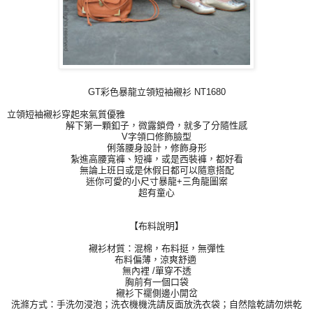
GT彩色暴龍立領短袖襯衫 NT1680
立領短袖襯衫穿起來氣質優雅
解下第一顆釦子，微露鎖骨，就多了分隨性感
V字領口修飾臉型
俐落腰身設計，修飾身形
紮進高腰寬褲、短褲，或是西裝褲，都好看
無論上班日或是休假日都可以隨意搭配
迷你可愛的小尺寸暴龍+三角龍圖案
超有童心
【布料說明】
襯衫材質：混棉，布料挺，無彈性
布料偏薄，涼爽舒適
無內裡 /單穿不透
胸前有一個口袋
襯衫下襬側邊小開岔
洗滌方式：手洗勿浸泡；洗衣機機洗請反面放洗衣袋；自然陰乾請勿
烘乾