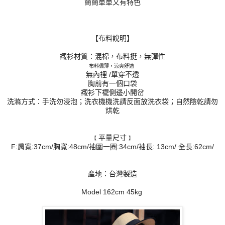
簡簡單單又有特色
【布料說明】
襯衫材質：混棉，布料挺，無彈性
布料偏薄，涼爽舒適
無內裡 /單穿不透
胸前有一個口袋
襯衫下襬側邊小開岔
洗滌方式：手洗勿浸泡；洗衣機機洗請反面放洗衣袋；自然陰乾請勿
烘乾
平量尺寸
【
】
F:肩寬:37cm/胸寬:48cm/袖圍一圈:34cm/
袖長: 13cm/ 全長:62cm/
產地：台灣製造
Model 162cm 45kg