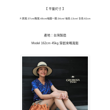
【
平量尺寸
】
F:肩寬:37cm/胸寬:48cm/袖圍一圈:34cm/ 袖長:13cm/ 全長:62cm
產地：台灣製造
Model 162cm 45kg 穿起來略寬鬆