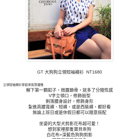
GT 大狗狗立領短袖襯衫 NT1680
立領短袖襯衫穿起來氣質優雅
解下第一顆釦子，微露鎖骨，就多了分隨性感
V字立領口，修飾臉型
俐落腰身設計，修飾身形
紮進高腰寬褲、短褲，或是西裝褲，都好看
無論上班日或是休假日都可以隨意搭配
坐姿的大型犬剪影花布超可愛！
想到家裡那隻寶貝乖狗
白花布+深藍色狗狗剪影