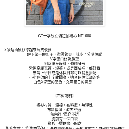
GT十字紋立領短袖襯衫 NT1680
立領短袖襯衫穿起來氣質優雅
解下第一顆釦子，微露鎖骨，就多了分隨性感
V字領口修飾臉型
俐落腰身設計，修飾身形
紮進高腰寬褲、短褲，或是西裝褲，都好看
無論上班日或是休假日都可以隨意搭配
小小迷你的十字紋圖案，適合個性低調的妳
白色X深藍的配色，充滿夏日的氣息！
【布料說明】
襯衫材質：混棉，布料挺，無彈性
布料偏薄，涼爽舒適
無內裡 /單穿不透
胸前有一個口袋
襯衫下襬側邊小開岔
洗滌方式：手洗勿浸泡
；洗衣機機洗請反面放洗衣袋；自然陰乾請勿烘