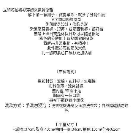
立領短袖襯衫穿起來氣質優雅
解下第一顆釦子，微露鎖骨，就多了分隨性感
V字領口修飾臉型
俐落腰身設計，修飾身形
紮進高腰寬褲、短褲，或是西裝褲，都好看
無論上班日或是休假日都可以隨意搭配
彩色的公雞加上有點驕傲的身影
看起來非常生動、有精神！
此件襯衫底布是灰米色
比一般的素色白襯衫更加活潑
【布料說明】
襯衫材質：混棉，布料挺，無彈性
布料偏薄，涼爽舒適
無內裡 /單穿不透
胸前有一個口袋
襯衫下襬側邊小開岔
洗滌方式：手洗勿浸泡
；洗衣機機洗請反面放洗衣袋；自然陰乾請勿烘
乾
【
平量尺寸
】
F:肩寬:37cm/胸寬:48cm/袖圍一圈:34cm/
袖長:13cm/全長:62cm