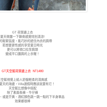
GT 荷葉邊上衣
夏天微露一下鎖骨感覺特別清涼!
的鬆緊弧度，能巧妙的遮住內衣的肩帶
若想要更性感的享受夏日時光
更可以將領口拉至肩頭
變成平口露肩的上衣喔！
GT天空藍荷葉邊上衣 NT1480
天空藍視覺上給人舒服輕柔的清爽感
夏天的海邊，Villa渡假時應該就要有它！
天空藍比想像中搭配
除了素面長褲、牛仔褲
、或是芥黃、酒紅顏色跳一跳一點的下半身單品
效果都很棒