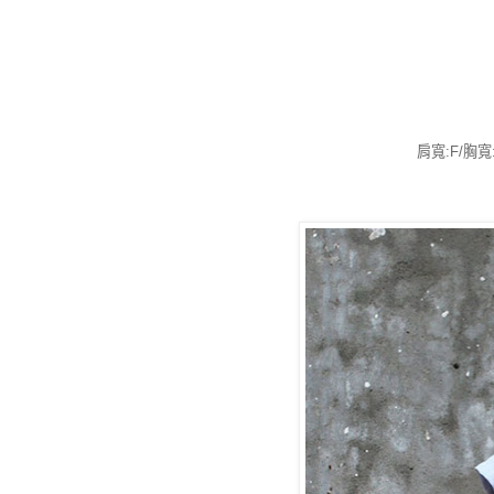
肩寬:F/胸寬: