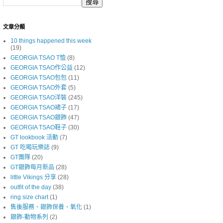
文章分類
10 things happened this week
(19)
GEORGIA TSAO T恤
(8)
GEORGIA TSAO作公益
(12)
GEORGIA TSAO包包
(11)
GEORGIA TSAO外套
(5)
GEORGIA TSAO洋裝
(245)
GEORGIA TSAO裙子
(17)
GEORGIA TSAO銀飾
(47)
GEORGIA TSAO鞋子
(30)
GT lookbook 活動
(7)
GT 吃喝玩樂誌
(9)
GT團隊
(20)
GT銀飾每月新品
(28)
little Vikings 分享
(28)
outfit of the day
(38)
ring size chart
(1)
售後服務、銀飾保養、氧化
(1)
銀飾-動物系列
(2)