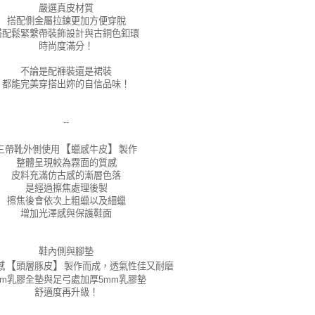
嚴選真皮材質
搭配側金屬拉鍊更加方便穿脫
搭配鬆緊繫帶裝飾設計與古銅色釦環
時尚度滿分！
不論是配褲裝還是裙裝
都能完美穿搭出妳的自信品味！
--
【
】
三帶靴外側使用
蠟感牛皮
製作
整體呈現較為霧面的質感
皮料充滿仿古感的漸層色落
是經過擦焦處理後製
擦焦後會依次上粗蠟以及細蠟
增加光澤感與保護鞋面
鞋內側與腳墊
【
】
感
頭層豚皮
製作而成，透氣性佳又耐磨
mm乳膠全墊與足弓處加厚5mm乳膠墊
舒適度再升級！