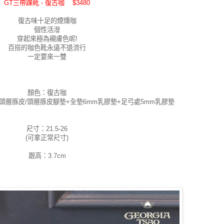
GT三帶踝靴 - 復古咖 $3480
復古味十足的煙燻咖
個性活潑
穿起來極為襯膚色呢!
百搭的咖色靴永遠不退流行
一定要來一雙
顏色：復古咖
-頭層豚皮/頭層豚皮腳墊+全墊6mm乳膠墊+足弓處5mm乳膠墊
尺寸：21.5-26
(可拿正常尺寸)
跟高：3.7cm