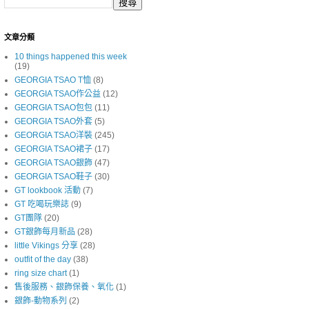
文章分類
10 things happened this week
(19)
GEORGIA TSAO T恤
(8)
GEORGIA TSAO作公益
(12)
GEORGIA TSAO包包
(11)
GEORGIA TSAO外套
(5)
GEORGIA TSAO洋裝
(245)
GEORGIA TSAO裙子
(17)
GEORGIA TSAO銀飾
(47)
GEORGIA TSAO鞋子
(30)
GT lookbook 活動
(7)
GT 吃喝玩樂誌
(9)
GT團隊
(20)
GT銀飾每月新品
(28)
little Vikings 分享
(28)
outfit of the day
(38)
ring size chart
(1)
售後服務、銀飾保養、氧化
(1)
銀飾-動物系列
(2)