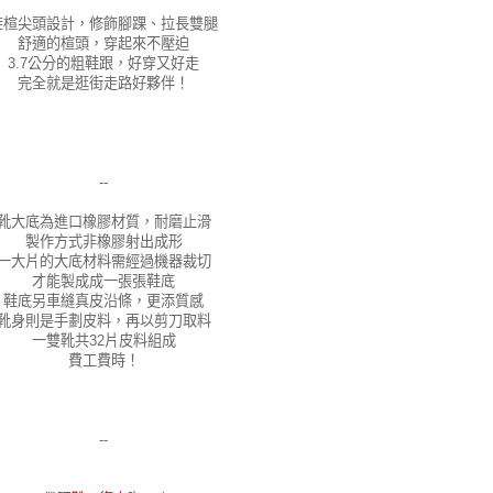
鞋楦尖頭設計，修飾腳踝、拉長雙腿
舒適的楦頭，穿起來不壓迫
3.7公分的粗鞋跟，好穿又好走
完全就是逛街走路好夥伴！
--
靴大底為進口橡膠材質，耐磨止滑
製作方式非橡膠射出成形
一大片的大底材料需經過機器裁切
才能製成成一張張鞋底
鞋底另車縫真皮沿條，更添質感
靴身則是手劃皮料，再以剪刀取料
一雙靴共32片皮料組成
費工費時！
--