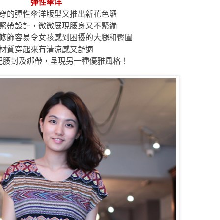
彈性傘洋
穿的彈性傘洋版型又推出新花色囉
緊帶設計，微微展現腰身又不緊繃
修飾容易令女孩感到困擾的大腿和臀圍
材質穿起來有清涼感又舒適
配腰封及綁帶，呈現另一種優雅風格！