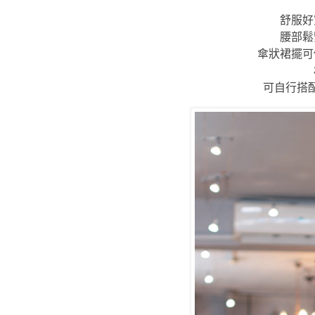
舒服好
腰部鬆
傘狀裙擺可
可自行搭