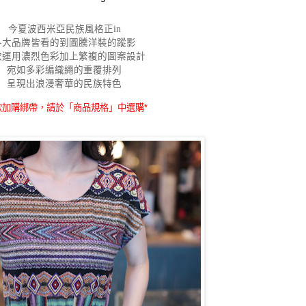
今夏波西米亞民族風格正in
各大品牌皆看的到圖騰洋裝的蹤影
款運用
濃烈色彩加上繁複的圖案設計
宛如多
彩
編織繩的重覆排列
呈現出浪漫奢華的民族特色
欲加購綁帶，請於「商品規格」中選購*