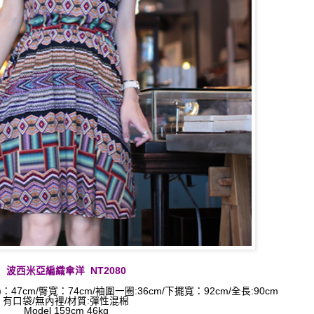
波西米亞編織傘洋
NT2080
)：47cm/臀寬：74cm/袖圍一圈:36cm/下擺寬：92cm/
全長:90cm
有口袋/無內裡/材質:彈性混棉
Model 159cm 46kg