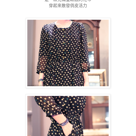
穿起來散發俏皮活力