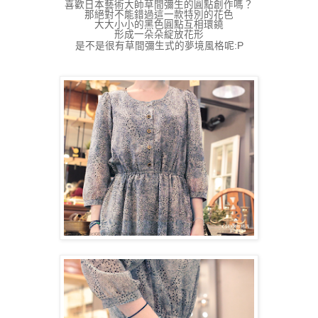
喜歡日本藝術大師草間彌生的圓點創作嗎？
那絕對不能錯過這一款特別的花色
大大小小的黑色圓點互相環鐃
形成一朵朵綻放花形
是不是很有草間彌生式的夢境風格呢:P