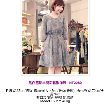
黑白花點半開釦鬆緊
洋裝
NT2280
F-肩寬:35cm/胸寬:45cm/
袖長
:
45cm/
腰寬(最鬆)
:
46cm/臀寬
:
70cm
/
全
長
:94
m
有口袋/有內裡/材質:雪紡
Model 159cm 46kg