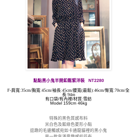
點點黑小鬼半開釦鬆緊
洋裝
NT2280
F-肩寬:35cm/胸寬:45cm/
袖長
:
45cm/
腰寬(最鬆)
:
46cm/臀寬
:
70cm
/
全
長
:94
m
有口袋/有內裡/材質:雪紡
Model 159cm 46kg
特殊的黑色質感布料
米白色及藍綠色菱形小點
逗趣的毛邊觸感宛如卡通龍貓裡的黑小鬼
是一款充滿童趣感的花布