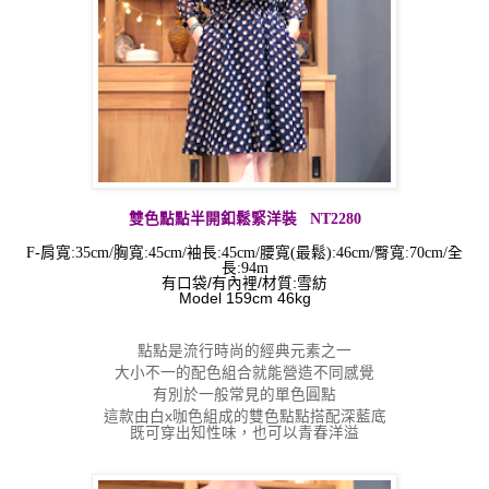
雙色點點半開釦鬆緊
洋裝
NT2280
F-肩寬:35cm/胸寬:45cm/
袖長
:
45cm/
腰寬(最鬆)
:
46cm/臀寬
:
70cm
/
全
長
:94
m
有口袋/有內裡/材質:雪紡
Model 159cm 46kg
點點是流行時尚的經典元素之一
大小不一的配色組合就能營造不同感覺
有別於一般常見的單色圓點
這款由白x咖色組成的雙色點點搭配深藍底
既可穿出知性味，也可以青春洋溢