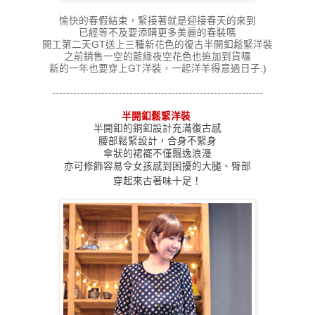
愉快的春假結束，緊接著就是迎接春天的來到
已經等不及要添購更多美麗的春裝嗎
開工第二天GT送上
三種新花色的
復古半開釦鬆緊洋裝
之前銷售一空的藍綠夜空花色也追加到貨囉
新的一年也要穿上GT洋裝，一起洋羊得意過日子
:)
------------------------------------------------------------
半開釦鬆緊洋裝
半開釦的銅釦設計充滿復古感
腰部鬆緊設計，合身不緊身
傘狀的裙襬不僅飄逸浪漫
亦可修飾容易令女孩感到困擾的大腿、臀部
穿起來古著味十足！