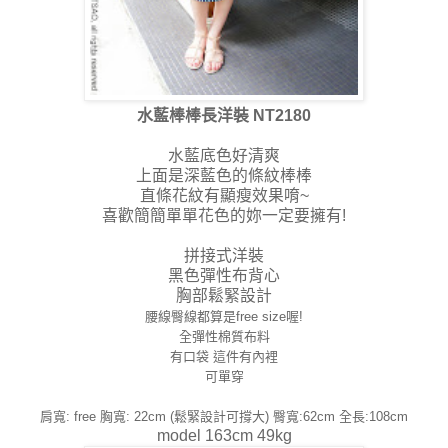
水藍棒棒長洋裝 NT2180
水藍底色好清爽
上面是深藍色的條紋棒棒
直條花紋有顯瘦效果唷~
喜歡簡簡單單花色的妳一定要擁有!
拼接式洋裝
黑色彈性布背心
胸部鬆緊設計
腰線臀線都算是free size喔!
全彈性棉質布料
有口袋 這件有內裡
可單穿
肩寬: free 胸寬: 22cm (鬆緊設計可撐大) 臀寬:62cm 全長:108cm
model 163cm 49kg