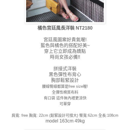
橘色宮廷風長洋裝 NT2180
宮廷風圖案好貴氣喔!
藍色與橘色的搭配好美~
穿上它立即成為嬌點
時尚女孩必備!!
拼接式洋裝
黑色彈性布背心
胸部鬆緊設計
腰線臀線都算是free size喔!
全彈性棉質布料
有口袋 這件無內裡更涼快
可單穿
肩寬: free 胸寬: 22cm (鬆緊設計可撐大) 臀寬:62cm 全長:108cm
model 163cm 49kg