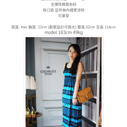
全彈性棉質布料
有口袋 這件無內裡更涼快
可單穿
肩寬: free 胸寬: 22cm (鬆緊設計可撐大) 臀寬:62cm 全長:114cm
model 163cm 49kg