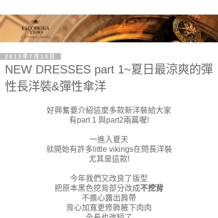
2013年7月10日
NEW DRESSES part 1~夏日最涼爽的彈
性長洋裝&彈性傘洋
好興奮要介紹這麼多款新洋裝給大家
有part 1 與part2兩篇喔!
一進入夏天
就開始有許多little vikings在問長洋裝
尤其是這款!
今年我們又改良了版型
把原本黑色挖背部分改成
不挖背
不擔心露出肩帶
背心加寬更修飾腋下肉肉
全長也改短了