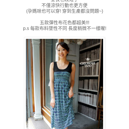
不僅涼快行動也更方便
(孕媽咪也可以穿! 穿到生產都沒問題~)
五款彈性布花色都超美!!!
p.s 每款布料墜性不同 長度稍微不一樣喔!