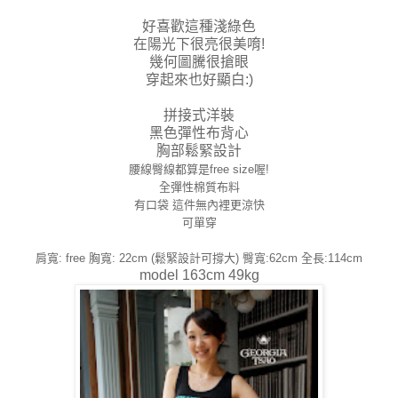
好喜歡這種淺綠色
在陽光下很亮很美唷!
幾何圖騰很搶眼
穿起來也好顯白:)
拼接式洋裝
黑色彈性布背心
胸部鬆緊設計
腰線臀線都算是free size喔!
全彈性棉質布料
有口袋 這件無內裡更涼快
可單穿
肩寬: free 胸寬: 22cm (鬆緊設計可撐大) 臀寬:62cm 全長:114cm
model 163cm 49kg