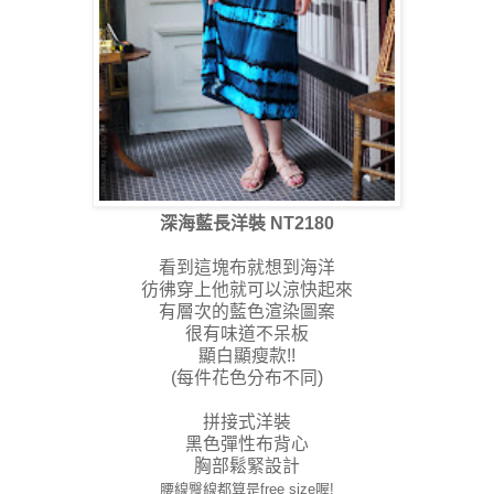
深海藍長洋裝 NT2180
看到這塊布就想到海洋
彷彿穿上他就可以涼快起來
有層次的藍色渲染圖案
很有味道不呆板
顯白顯瘦款!!
(每件花色分布不同)
拼接式洋裝
黑色彈性布背心
胸部鬆緊設計
腰線臀線都算是free size喔!