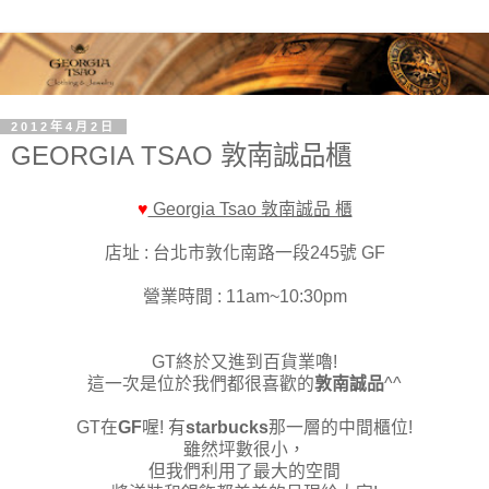
2012年4月2日
GEORGIA TSAO 敦南誠品櫃
♥
Georgia Tsao 敦南誠品 櫃
店址 : 台北市敦化南路一段245號 GF
營業時間 : 11am~10:30pm
GT終於又進到百貨業嚕!
這一次是位於我們都很喜歡的
敦南誠品
^^
GT在
GF
喔! 有
starbucks
那一層的中間櫃位!
雖然坪數很小，
但我們利用了最大的空間