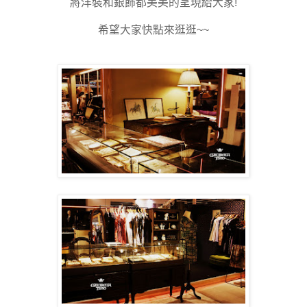
將洋裝和銀飾都美美的呈現給大家!
希望大家快點來逛逛~~