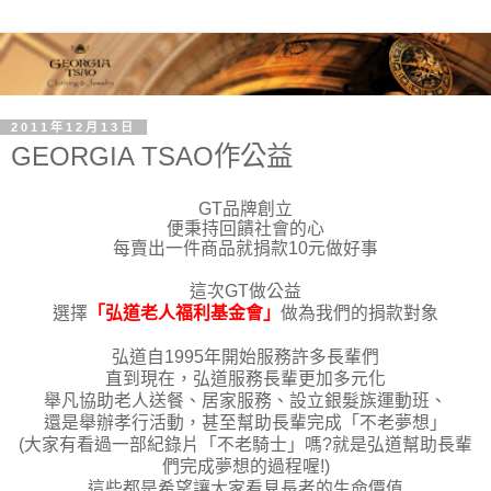
2011年12月13日
GEORGIA TSAO作公益
GT品牌創立
便秉持回饋社會的心
每賣出一件商品就捐款10元做好事
這次GT做公益
選擇
「弘道老人福利基金會」
做為我們的捐款對象
弘道自1995年開始服務許多長輩們
直到現在，弘道服務長輩更加多元化
舉凡協助老人送餐、居家服務、設立銀髮族運動班、
還是舉辦孝行活動，甚至幫助長輩完成「不老夢想」
(大家有看過一部紀錄片「不老騎士」嗎?就是弘道幫助長輩
們完成夢想的過程喔!)
這些都是希望讓大家看見長者的生命價值