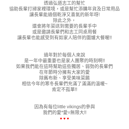
透過弘道志工的幫忙
協助長輩打掃家裡環境，或是幫忙添購年貨及日常用品
讓長輩能過個乾淨又喜氣的新年呀!
除此之外，
還會將年菜送到需要的長輩手中
或是邀請長輩們和志工同桌用餐
讓長輩也能感受到有如家人陪伴的圍爐大餐喔!!
過年對於每個人來說
是一年中最重要也是家人團聚的時刻啊!!
如果我們能在這時幫助這些獨居、弱勢的長輩們
在年節時分擁有大家的愛
除舊布新、享受美味菜餚
相信今年的寒冬長輩們充滿了滿滿的溫暖~
肯定不孤單!!
因為有每位little vikings的參與
我們的愛*愛=無限大!!
♥
♥
♥