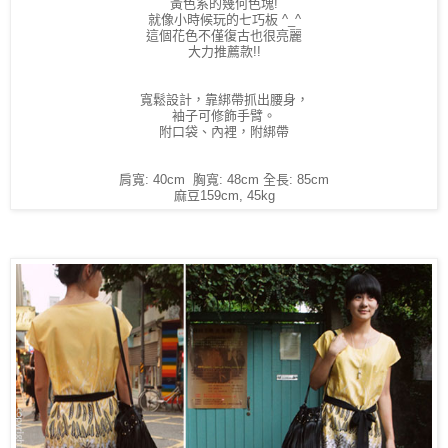
黃色系的幾何色塊!
就像小時候玩的七巧板 ^_^
這個花色不僅復古也很亮麗
大力推薦款!!
寬鬆設計，靠綁帶抓出腰身，
袖子可修飾手臂。
附口袋、內裡，附綁帶
肩寬: 40cm 胸寬: 48cm 全長: 85cm
麻豆159cm, 45kg