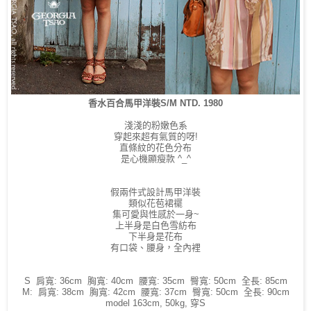
香水百合馬甲洋裝S/M NTD. 1980
淺淺的粉嫩色系
穿起來超有氣質的呀!
直條紋的花色分布
是心機顯瘦款 ^_^
假兩件式設計馬甲洋裝
類似花苞裙襬
集可愛與性感於一身~
上半身是白色雪紡布
下半身是花布
有口袋、腰身，全內裡
S 肩寬: 36cm 胸寬: 40cm 腰寬: 35cm 臀寬: 50cm 全長: 85cm
M: 肩寬: 38cm 胸寬: 42cm 腰寬: 37cm 臀寬: 50cm 全長: 90cm
model 163cm, 50kg, 穿S