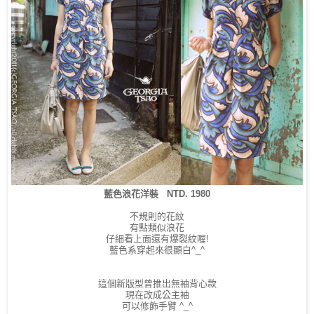
藍色浪花洋裝 NTD. 1980
不規則的花紋
有點類似浪花
仔細看上面還有爆裂紋喔!
藍色系穿起來很顯白^_^
這個新版型曾推出無袖背心款
現在改成公主袖
可以修飾手臂 ^_^