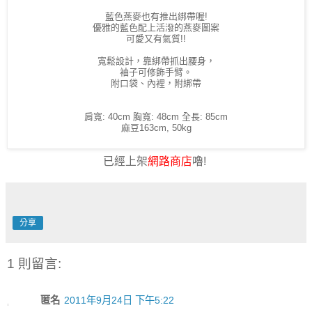
藍色燕麥也有推出綁帶喔!
優雅的藍色
配上活潑的燕麥圖案
可愛又有氣質!!
寬鬆設計，靠綁帶抓出腰身，
袖子可修飾手臂。
附口袋、內裡，附綁帶
肩寬: 40cm 胸寬: 48cm 全長: 85cm
麻豆163cm, 50kg
已經上架
網路商店
嚕!
分享
1 則留言:
匿名
2011年9月24日 下午5:22