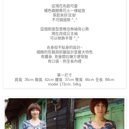
這塊花布超可愛
橘色圓圈像花火一樣綻放
穿起來好活潑!
不可錯過款 ^_^
這個新版型曾推出無袖背心款
現在改成公主袖
可以修飾手臂 ^_^
合身但不貼身的設計~
細緻的剪裁與抓皺設計是最大特色
有腰身, 背後開拉鍊方便穿脫
有口袋、附全長內裡
單一尺寸
肩寬: 35cm 胸寬: 42cm 腰寬: 37cm 臀寬: 46cm 全長: 88cm
model 173cm, 54kg