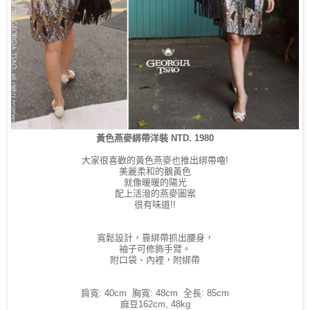
黃色燕麥綁帶洋裝 NTD. 1980
大家很喜歡的黃色燕麥也推出綁帶嚕!
美麗柔和的鵝黃色
就像暖暖的陽光
配上活潑的燕麥圖案
很有味道!!
寬鬆設計，靠綁帶抓出腰身，
袖子可修飾手臂。
附口袋、內裡，附綁帶
肩寬: 40cm 胸寬: 48cm 全長: 85cm
麻豆162cm, 48kg