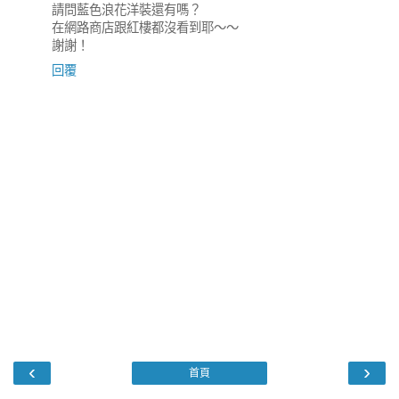
請問藍色浪花洋裝還有嗎？
在網路商店跟紅樓都沒看到耶～～
謝謝！
回覆
‹
›
首頁