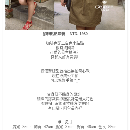
咖啡點點洋裝 NTD. 1980
咖啡色配上白色小點點
很有法國味
可愛的公主袖設計
穿起來好有氣質!!
這個新版型曾推出無袖背心款
現在改成公主袖
可以修飾手臂 ^_^
合身但不貼身的設計~
細緻的剪裁與抓皺設計是最大特色
有腰身, 背後開拉鍊方便穿脫
有口袋、附全長內裡
單一尺寸
肩寬: 35cm 胸寬: 42cm 腰寬: 37cm 臀寬: 46cm 全長: 88cm