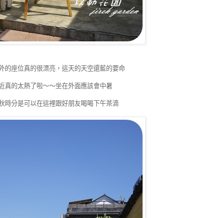
外的座位真的很漂亮，這天的天空還藍的要命
近真的太熱了啦～～坐在外面應該會中暑
秋時分是可以在這裡跟好朋友喝喝下午茶滴