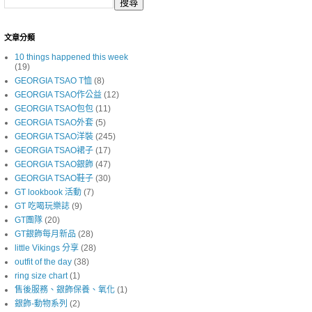
文章分類
10 things happened this week
(19)
GEORGIA TSAO T恤
(8)
GEORGIA TSAO作公益
(12)
GEORGIA TSAO包包
(11)
GEORGIA TSAO外套
(5)
GEORGIA TSAO洋裝
(245)
GEORGIA TSAO裙子
(17)
GEORGIA TSAO銀飾
(47)
GEORGIA TSAO鞋子
(30)
GT lookbook 活動
(7)
GT 吃喝玩樂誌
(9)
GT團隊
(20)
GT銀飾每月新品
(28)
little Vikings 分享
(28)
outfit of the day
(38)
ring size chart
(1)
售後服務、銀飾保養、氧化
(1)
銀飾-動物系列
(2)