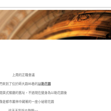
上周的正職會議
們來到了位於師大路86巷的
以勒花園
間美式餐廳的舊址，不過現在變身為以勒花園後
像是都市叢林中藏著的一座小祕密花園
這天天氣好炎熱啊~~