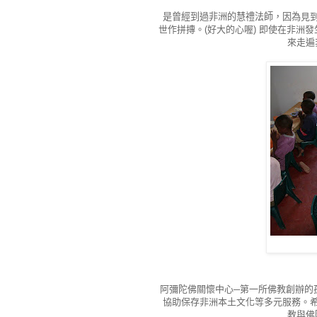
是曾經到過非洲的慧禮法師，因為
見
世作拼摶。(好大的心喔) 即使在非
來走遍
阿彌陀佛關懷中心─
第一所佛教創辦的
協助保存非洲本土文化等多元服務。
教與佛