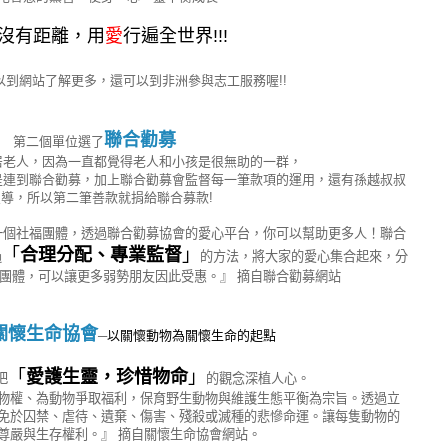
沒有距離，用
愛
行遍全世界!!!
以到網站了解更多，還可以到非洲參與志工服務喔!!
聯合勸募
第二個單位選了
居老人，因為一直都覺得老人和小孩是很無助的一群，
是連到聯合勸募，加上聯合勸募會監督每一筆款項的運用，還有孫越叔叔
宣導，所以第二筆善款就捐給聯合募款!
一個社福團體，透過聯合勸募協會的愛心平台，你可以幫助更多人！聯合
「
合理分配、專業監督
」
過
的方法，將大家的愛心集合起來，分
團體，可以讓更多弱勢朋友因此受惠。』 摘自聯合勸募網站
關懷生命協會
─
以關懷動物為關懷生命的起點
「
愛護生靈，珍惜物命
」
把
的觀念深植人心。
物權、為動物爭取福利，保育野生動物與維護生態平衡為宗旨。透過立
免於囚禁、虐待、遺棄、傷害、殘殺或滅種的悲慘命運。讓每隻動物的
尊嚴與生存權利。』 摘自關懷生命協會網站。