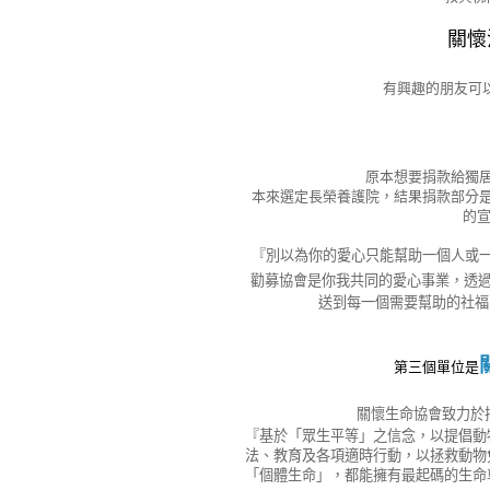
關懷
有興趣的朋友可
原本想要捐款給獨
本來選定長榮養護院，結果捐款部分
的
『別以為你的愛心只能幫助一個人或
勸募協會是你我共同的愛心事業，透
送到每一個需要幫助的社福
第三個單位是
關懷生命協會致力於
『基於「眾生平等」之信念，以提倡動
法、教育及各項適時行動，以拯救動物
「個體生命」，都能擁有最起碼的生命