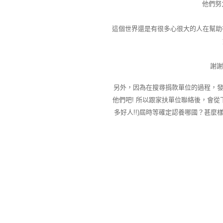
他們努
這個世界還是有很多心很大的人在幫助
謝謝
另外，因為在搜尋捐款單位的過程，發
他們吧! 所以跟家扶單位聯絡後，會從下
多好人!!)屆時等確定認養哪國？甚