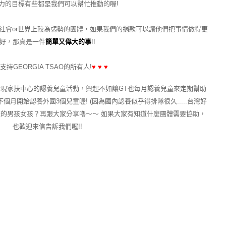
力的目標有些都是我們可以幫忙推動的喔!
社會or世界上較為弱勢的團體，如果我們的捐款可以讓他們把事情做得更
好，那真是一件
簡單又偉大的事
!!
支持GEORGIA TSAO的所有人!
♥
♥
♥
現家扶中心的認養兒童活動，興起不如讓GT也每月認養兒童來定期幫助
個月開始認養外國3個兒童喔! (因為國內認養似乎得排隊很久.....台灣好
麼樣的男孩女孩？再跟大家分享嚕～～ 如果大家有知道什麼團體需要協助，
也歡迎來信告訴我們喔!!