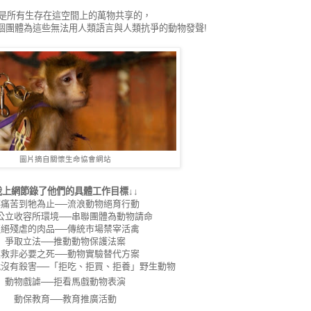
是所有生存在這空間上的萬物共享的，
個團體為這些無法用人類語言與人類抗爭的動物發聲!
圖片摘自關懷生命協會網站
我上網節錄了他們的具體工作目標↓↓
讓痛苦到牠為止──流浪動物絕育行動
公立收容所環境──串聯團體為動物請命
拒絕殘虐的肉品──傳統市場禁宰活禽
爭取立法──推動動物保護法案
拯救非必要之死──動物實驗替代方案
沒有殺害──「拒吃、拒買、拒養」野生動物
動物戲謔──拒看馬戲動物表演
動保教育──教育推廣活動