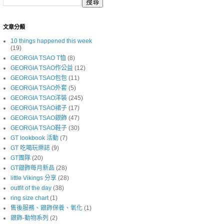
文章分類
10 things happened this week
(19)
GEORGIA TSAO T恤
(8)
GEORGIA TSAO作公益
(12)
GEORGIA TSAO包包
(11)
GEORGIA TSAO外套
(5)
GEORGIA TSAO洋裝
(245)
GEORGIA TSAO裙子
(17)
GEORGIA TSAO銀飾
(47)
GEORGIA TSAO鞋子
(30)
GT lookbook 活動
(7)
GT 吃喝玩樂誌
(9)
GT團隊
(20)
GT銀飾每月新品
(28)
little Vikings 分享
(28)
outfit of the day
(38)
ring size chart
(1)
售後服務、銀飾保養、氧化
(1)
銀飾-動物系列
(2)