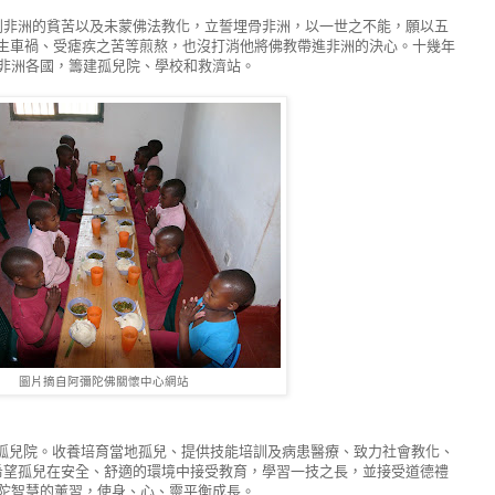
到非洲的貧苦以及未蒙佛法教化，立誓埋骨非洲，以一世之不能，願以五
洲發生車禍、受瘧疾之苦等煎熬，也沒打消他將佛教帶進非洲的決心。十幾年
非洲各國，籌建孤兒院、學校和救濟站。
圖片摘自阿彌陀佛關懷中心網站
孤兒院
。收養培育當地孤兒、提供技能培訓及病患醫療、致力社會教化、
希望孤兒在安全、舒適的環境中接受教育，學習一技之長，並接受道德禮
陀智慧的薰習，使身、心、靈平衡成長。